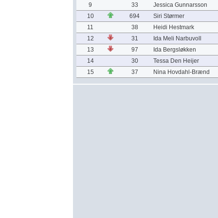
9
33
Jessica Gunnarsson
10
694
Siri Størmer
11
38
Heidi Hestmark
12
31
Ida Meli Narbuvoll
13
97
Ida Bergsløkken
14
30
Tessa Den Heijer
15
37
Nina Hovdahl-Brænd