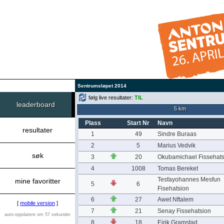
Sentrumsløpet 2014
følg live resultater:
TIL
leaderboard
5 km
Plass
Start Nr
Navn
resultater
1
49
Sindre Buraas
2
5
Marius Vedvik
søk
3
20
Okubamichael Fissehats
4
1008
Tomas Bereket
Tesfayohannes Mesfun
mine favoritter
5
6
Fisehatsion
6
27
Awet Nftalem
[
mobile version
]
7
21
Senay Fissehatsion
auto-oppdatere om 57 sekunder
8
18
Eirik Gramstad