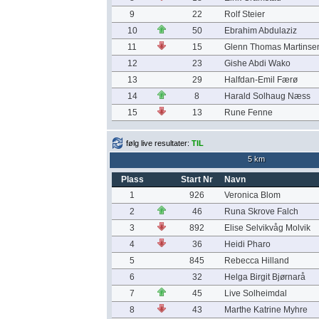
9
22
Rolf Steier
10
50
Ebrahim Abdulaziz
11
15
Glenn Thomas Martinse
12
23
Gishe Abdi Wako
13
29
Halfdan-Emil Færø
14
8
Harald Solhaug Næss
15
13
Rune Fenne
følg live resultater:
TIL
5 km
Plass
Start Nr
Navn
1
926
Veronica Blom
2
46
Runa Skrove Falch
3
892
Elise Selvikvåg Molvik
4
36
Heidi Pharo
5
845
Rebecca Hilland
6
32
Helga Birgit Bjørnarå
7
45
Live Solheimdal
8
43
Marthe Katrine Myhre