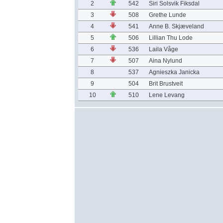
2
542
Siri Solsvik Fiksdal
3
508
Grethe Lunde
4
541
Anne B. Skjæveland
5
506
Lillian Thu Lode
6
536
Laila Våge
7
507
Aina Nylund
8
537
Agnieszka Janicka
9
504
Brit Brustveit
10
510
Lene Levang