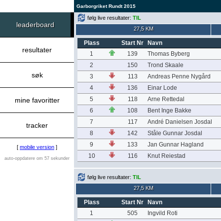
Garborgriket Rundt 2015
følg live resultater:
TIL
leaderboard
27,5 KM
Plass
Start Nr
Navn
resultater
1
139
Thomas Byberg
2
150
Trond Skaale
søk
3
113
Andreas Penne Nygård
4
136
Einar Lode
5
118
Arne Rettedal
mine favoritter
6
108
Bent Inge Bakke
7
117
André Danielsen Josdal
tracker
8
142
Ståle Gunnar Josdal
9
133
Jan Gunnar Hagland
[
mobile version
]
10
116
Knut Reiestad
auto-oppdatere om 57 sekunder
følg live resultater:
TIL
27,5 KM
Plass
Start Nr
Navn
1
505
Ingvild Roti