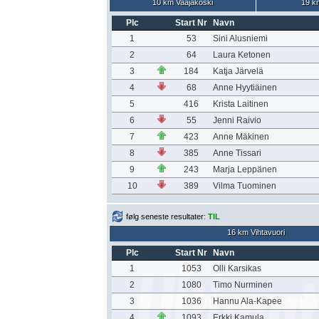
10 km Vaajakoski
19 k
Plc
Start Nr
Navn
1
53
Sini Alusniemi
2
64
Laura Ketonen
3
184
Katja Järvelä
4
68
Anne Hyytiäinen
5
416
Krista Laitinen
6
55
Jenni Raivio
7
423
Anne Mäkinen
8
385
Anne Tissari
9
243
Marja Leppänen
10
389
Vilma Tuominen
følg seneste resultater:
TIL
16 km Vihtavuori
Plc
Start Nr
Navn
1
1053
Olli Karsikas
2
1080
Timo Nurminen
3
1036
Hannu Ala-Kapee
4
1093
Erkki Kamula