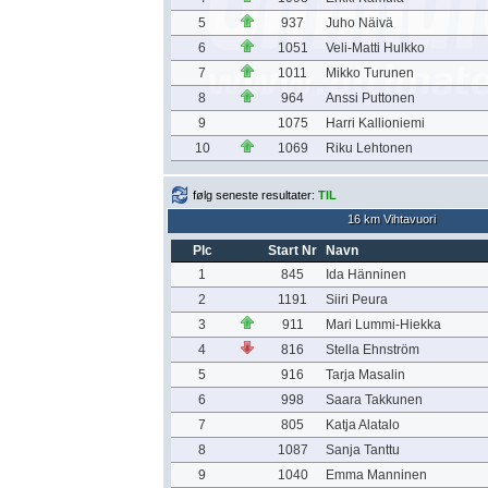
5
937
Juho Näivä
6
1051
Veli-Matti Hulkko
7
1011
Mikko Turunen
8
964
Anssi Puttonen
9
1075
Harri Kallioniemi
10
1069
Riku Lehtonen
følg seneste resultater:
TIL
16 km Vihtavuori
Plc
Start Nr
Navn
1
845
Ida Hänninen
2
1191
Siiri Peura
3
911
Mari Lummi-Hiekka
4
816
Stella Ehnström
5
916
Tarja Masalin
6
998
Saara Takkunen
7
805
Katja Alatalo
8
1087
Sanja Tanttu
9
1040
Emma Manninen