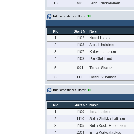
10
983
Jenni Ruokolainen
følg seneste resultater:
TIL
Plc
Start Nr
Navn
1
1102
Nuutti Hietala
2
1103
Aleksi Ihalainen
3
1107
Kalevi Lahtonen
4
1108
Per-Olof Lund
5
991
Tomas Skantz
6
1111
Hannu Vuorinen
følg seneste resultater:
TIL
Plc
Start Nr
Navn
1
1109
Ilona Laitinen
2
1110
Seija-Sinikka Laitinen
3
1105
Riitta Koski-Helfenstein
4
1104
Elina Korkealaakso