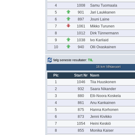
4
1008
Samu Tuomaala
5
901
Jari Laukkanen
6
897
Jouni Laine
7
1061
Mikko Turunen
8
1012
Dirk Tünnermann
9
1038
Ivo Karilaid
10
940
Olli Ovaskainen
følg seneste resultater:
TIL
16 km Vihtavuori
Plc
Start Nr
Navn
1
1046
Tiia Huuskonen
2
932
Saara Nikander
3
880
Elli-Noora Koskela
4
861
Anu Kankainen
5
875
Hanna Korhonen
6
873
Jenni Kivikko
7
1054
Heini Keskiö
8
855
Monika Kaiser