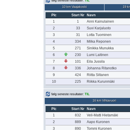
følg seneste resultater:
TIL
10 km Vaajakoski
19 k
Plc
Start Nr
Navn
1
1
Anni Kainulainen
2
33
Suvi Karjaluoto
3
31
Lotta Tuominen
4
334
Milka Reponen
5
271
Sinikka Munukka
6
230
Lumi Laitinen
7
101
Eila Jussila
8
336
Johanna Ritanotko
9
424
Riitta Siltanen
10
225
Riikka Kurunmäki
følg seneste resultater:
TIL
16 km Vihtavuori
Plc
Start Nr
Navn
1
832
Veli-Matti Hietamäki
2
889
Aapo Kuronen
3
890
Tommi Kuronen