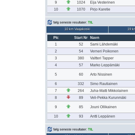
9
1024
Eija Vesterinen
10
1070
Pirjo Karetie
følg seneste resultater:
TIL
10 km Vaajakoski
19 k
Plc
Start Nr
Navn
1
52
Sami Lähdemäki
2
54
Verneri Poikonen
3
380
Valtteri Tapper
4
57
Marko Leppämäki
5
60
Arto Nissinen
6
332
Simo Rautiainen
7
264
Juha-Matti Mikkolainen
8
89
Veli-Pekka Kurunmäki
9
85
Jouni Ollikainen
10
93
Antti Leppänen
følg seneste resultater:
TIL