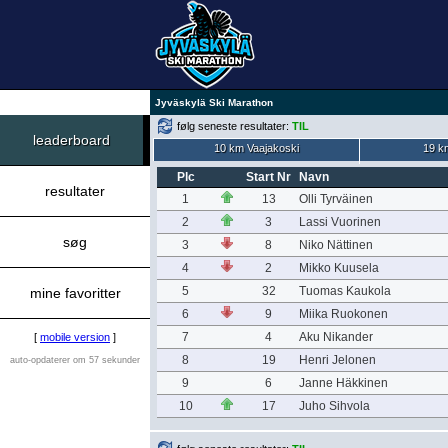
Jyväskylä Ski Marathon
følg seneste resultater:
TIL
leaderboard
10 km Vaajakoski
19 k
Plc
Start Nr
Navn
resultater
1
13
Olli Tyrväinen
2
3
Lassi Vuorinen
søg
3
8
Niko Nättinen
4
2
Mikko Kuusela
5
32
Tuomas Kaukola
mine favoritter
6
9
Miika Ruokonen
7
4
Aku Nikander
[
mobile version
]
8
19
Henri Jelonen
auto-opdaterer om 57 sekunder
9
6
Janne Häkkinen
10
17
Juho Sihvola