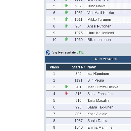
5
937
Juho Näivä
6
1051
Veli-Matti Hulkko
7
1011
Mikko Turunen
8
964
Anssi Puttonen
9
1075
Harri Kallioniemi
10
1069
Riku Lehtonen
følg live resultater:
TIL
16 km Vihtavuori
Plass
Start Nr
Navn
1
845
Ida Hänninen
2
1191
Siiri Peura
3
911
Mari Lummi-Hiekka
4
816
Stella Ehnström
5
916
Tarja Masalin
6
998
Saara Takkunen
7
805
Katja Alatalo
8
1087
Sanja Tanttu
9
1040
Emma Manninen