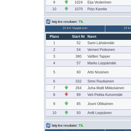
9
1024
Eija Vesterinen
10
1070
Pirjo Karetie
følg live resultater:
TIL
10 km Vaajakoski
19 k
Plass
Start Nr
Navn
1
52
Sami Lähdemäki
2
54
Verneri Poikonen
3
380
Valtteri Tapper
4
57
Marko Leppämäki
5
60
Arto Nissinen
6
332
Simo Rautiainen
7
264
Juha-Matti Mikkolainen
8
89
Veli-Pekka Kurunmäki
9
85
Jouni Ollikainen
10
93
Antti Leppänen
følg live resultater:
TIL