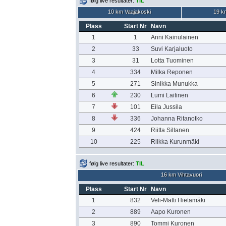
følg live resultater:
TIL
10 km Vaajakoski
19 k
Plass
Start Nr
Navn
1
1
Anni Kainulainen
2
33
Suvi Karjaluoto
3
31
Lotta Tuominen
4
334
Milka Reponen
5
271
Sinikka Munukka
6
230
Lumi Laitinen
7
101
Eila Jussila
8
336
Johanna Ritanotko
9
424
Riitta Siltanen
10
225
Riikka Kurunmäki
følg live resultater:
TIL
16 km Vihtavuori
Plass
Start Nr
Navn
1
832
Veli-Matti Hietamäki
2
889
Aapo Kuronen
3
890
Tommi Kuronen