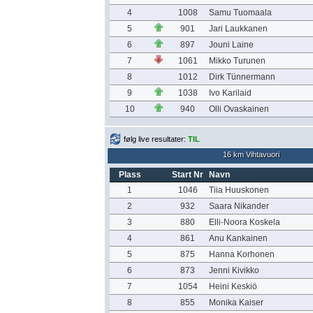
4
1008
Samu Tuomaala
5
901
Jari Laukkanen
6
897
Jouni Laine
7
1061
Mikko Turunen
8
1012
Dirk Tünnermann
9
1038
Ivo Karilaid
10
940
Olli Ovaskainen
følg live resultater:
TIL
16 km Vihtavuori
Plass
Start Nr
Navn
1
1046
Tiia Huuskonen
2
932
Saara Nikander
3
880
Elli-Noora Koskela
4
861
Anu Kankainen
5
875
Hanna Korhonen
6
873
Jenni Kivikko
7
1054
Heini Keskiö
8
855
Monika Kaiser