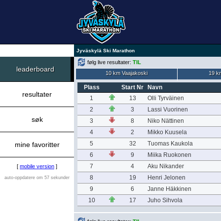
Jyväskylä Ski Marathon
følg live resultater:
TIL
leaderboard
10 km Vaajakoski
19 k
Plass
Start Nr
Navn
resultater
1
13
Olli Tyrväinen
2
3
Lassi Vuorinen
søk
3
8
Niko Nättinen
4
2
Mikko Kuusela
5
32
Tuomas Kaukola
mine favoritter
6
9
Miika Ruokonen
7
4
Aku Nikander
[
mobile version
]
8
19
Henri Jelonen
auto-oppdatere om 57 sekunder
9
6
Janne Häkkinen
10
17
Juho Sihvola