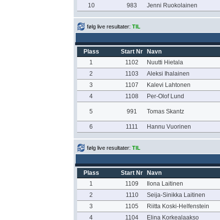
10
983
Jenni Ruokolainen
følg live resultater:
TIL
Plass
Start Nr
Navn
1
1102
Nuutti Hietala
2
1103
Aleksi Ihalainen
3
1107
Kalevi Lahtonen
4
1108
Per-Olof Lund
5
991
Tomas Skantz
6
1111
Hannu Vuorinen
følg live resultater:
TIL
Plass
Start Nr
Navn
1
1109
Ilona Laitinen
2
1110
Seija-Sinikka Laitinen
3
1105
Riitta Koski-Helfenstein
4
1104
Elina Korkealaakso