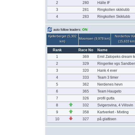
2
280
Hälle IF
3
281
Ringkollen skiklubb
4
283
Ringkollen Skiklubb
auto follow leaders:
ON
Kjellerberget (5,302
Norderhov Ki
Mosmoen (9,978 km)
km)
(15,633 km
Rank
Race No
Name
1
369
Emil Zatopeks dream 
2
329
Ringerike vgs Sandber
3
320
Hank 4 ever
4
333
Team 3 timer
5
362
Nerdenes hevn
6
365
Team Haugeto
7
326
profil gutta
8
332
Svigersvina, 4 Villsvin
9
358
Kartverket - Mixting
10
327
på glattisen