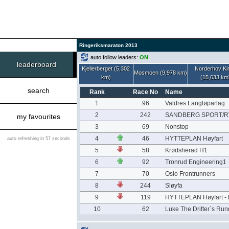
Ringeriksmaraton 2013
auto follow leaders:
ON
leaderboard
Kjellerberget (5,302
Norderhov Ki
Mosmoen (9,978 km)
km)
(15,633 km
search
Rank
Race No
Name
1
96
Valdres Langløparlag
2
242
SANDBERG SPORT/R
my favourites
3
69
Nonstop
4
46
HYTTEPLAN Høyfart
auto refreshing in 57 seconds
5
58
Krødsherad H1
6
92
Tronrud Engineering1
7
70
Oslo Frontrunners
8
244
Sløyfa
9
119
HYTTEPLAN Høyfart - 
10
62
Luke The Drifter`s Ru