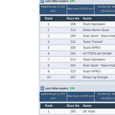
auto follow leaders:
ON
Kjellerberget (5,302
Norderhov Ki
Mosmoen (9,978 km)
km)
(15,633 km
Rank
Race No
Name
1
299
Team Gjerdalen
2
313
Elixia Herrer Show
3
290
Gran Sport - Team Ha
4
311
Team Tronrud
5
300
Team NPRO
6
292
HYTTEPLAN SHOW
7
314
Team Gjerdalen
8
304
Gran Sport - Team Had
9
310
Team NPRO
10
307
Nisser og Dverger
auto follow leaders:
ON
Kjellerberget (5,302
Norderhov Ki
Mosmoen (9,978 km)
km)
(15,633 km
Rank
Race No
Name
1
285
SK Vidar