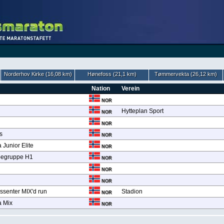
Norderhov Kirke (16,08 km)
Hønefoss (21,1 km)
Tømmervekta (26,12 km)
Nation
Verein
NOR
Hytteplan Sport
NOR
NOR
s
NOR
Junior Elite
NOR
pegruppe H1
NOR
NOR
NOR
ssenter MIX'd run
Stadion
NOR
a Mix
NOR