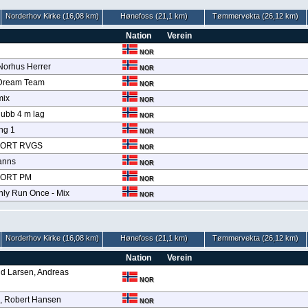
Norderhov Kirke (16,08 km)
Hønefoss (21,1 km)
Tømmervekta (26,12 km)
Nation
Verein
NOR
Norhus Herrer
NOR
 Dream Team
NOR
mix
NOR
lubb 4 m lag
NOR
ng 1
NOR
ORT RVGS
NOR
anns
NOR
ORT PM
NOR
ly Run Once - Mix
NOR
Norderhov Kirke (16,08 km)
Hønefoss (21,1 km)
Tømmervekta (26,12 km)
Nation
Verein
ud Larsen, Andreas
NOR
, Robert Hansen
NOR