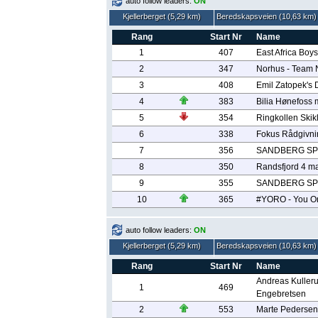
auto follow leaders:
ON
Kjellerberget (5,29 km)
Beredskapsveien (10,63 km)
Rang
Start Nr
Name
1
407
East Africa Boys
2
347
Norhus - Team 
3
408
Emil Zatopek's
4
383
Bilia Hønefoss 
5
354
Ringkollen Skik
6
338
Fokus Rådgivni
7
356
SANDBERG SP
8
350
Randsfjord 4 m
9
355
SANDBERG SP
10
365
#YORO - You On
auto follow leaders:
ON
Kjellerberget (5,29 km)
Beredskapsveien (10,63 km)
Rang
Start Nr
Name
Andreas Kuller
1
469
Engebretsen
2
553
Marte Pedersen