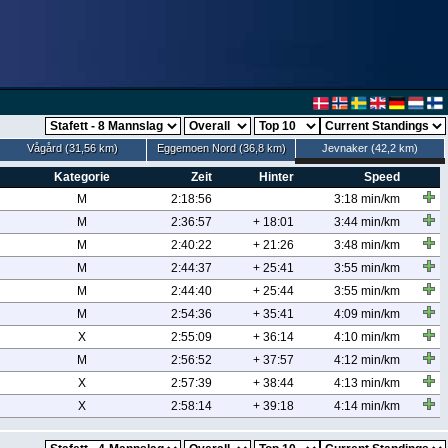
Vågård (31,56 km)
Eggemoen Nord (36,8 km)
Jevnaker (42,2 km)
Kategorie
Zeit
Hinter
Speed
M
2:18:56
3:18 min/km
M
2:36:57
+ 18:01
3:44 min/km
M
2:40:22
+ 21:26
3:48 min/km
M
2:44:37
+ 25:41
3:55 min/km
M
2:44:40
+ 25:44
3:55 min/km
M
2:54:36
+ 35:41
4:09 min/km
X
2:55:09
+ 36:14
4:10 min/km
M
2:56:52
+ 37:57
4:12 min/km
X
2:57:39
+ 38:44
4:13 min/km
X
2:58:14
+ 39:18
4:14 min/km