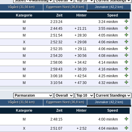
Vågård (31,56 km)
Eggemoen Nord (36,8 km)
Jevnaker (42,2 km)
Kategorie
Zeit
Hinter
Speed
M
2:23:24
3:24 min/km
M
2:44:45
+ 21:21
3:55 min/km
M
2:51:54
+ 28:30
4:05 min/km
X
2:52:32
+ 29:08
4:06 min/km
M
2:52:35
+ 29:11
4:06 min/km
M
2:54:20
+ 30:56
4:08 min/km
M
2:58:06
+ 34:42
4:14 min/km
M
2:59:43
+ 36:20
4:16 min/km
M
3:06:18
+ 42:54
4:25 min/km
M
3:10:54
+ 47:30
4:32 min/km
Vågård (31,56 km)
Eggemoen Nord (36,8 km)
Jevnaker (42,2 km)
Kategorie
Zeit
Hinter
Speed
M
2:48:15
4:00 min/km
X
2:51:07
+ 2:52
4:04 min/km