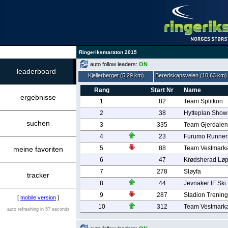
Ringeriksmaraton 2015
auto follow leaders:
ON
leaderboard
Kjellerberget (5,29 km)
Beredskapsveien (10,63 km)
Rang
Start Nr
Name
ergebnisse
1
82
Team Splitkon
2
38
Hytteplan Show
suchen
3
335
Team Gjerdalen
4
23
Furumo Runner
5
88
Team Vestmarka 
meine favoriten
6
47
Krødsherad Lø
7
278
Sløyfa
tracker
8
44
Jevnaker IF Ski
9
287
Stadion Trening
[
mobile version
]
10
312
Team Vestmark
auto refreshing in 57 seconds