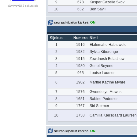
9
678
Kasper Gazelle Skov
päivitysväli 2 sekuntteja
10
632
Ben Savill
seuraa kilpailun kärkeä:
ON
Sijoitus
Numero
Nimi
1
1916
Etalemahu Habtewold
2
1982
Sylvia Kiberenge
3
1915
Zewdnesh Belachew
4
1980
Genet Beyene
5
965
Louise Laursen
6
1902
Marthe Katrine Myhre
7
1576
Gwendolyn Mewes
8
1651
Sabine Pedersen
9
1767
Siri Størmer
10
1758
Camilla Kærsgaard Laursen
seuraa kilpailun kärkeä:
ON