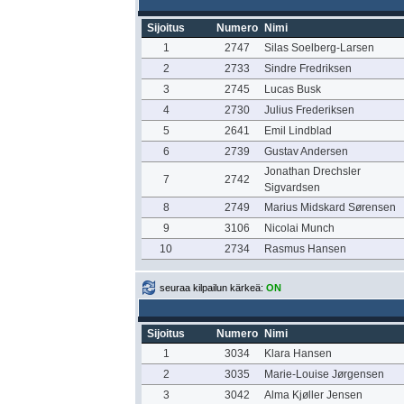
Sijoitus
Numero
Nimi
1
2747
Silas Soelberg-Larsen
2
2733
Sindre Fredriksen
3
2745
Lucas Busk
4
2730
Julius Frederiksen
5
2641
Emil Lindblad
6
2739
Gustav Andersen
Jonathan Drechsler
7
2742
Sigvardsen
8
2749
Marius Midskard Sørensen
9
3106
Nicolai Munch
10
2734
Rasmus Hansen
seuraa kilpailun kärkeä:
ON
Sijoitus
Numero
Nimi
1
3034
Klara Hansen
2
3035
Marie-Louise Jørgensen
3
3042
Alma Kjøller Jensen