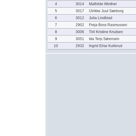
4
3014
Mathilde Winther
5
3017
Ulrikke Juul Søeborg
6
3012
Julia Lindblad
7
2902
Freja Boss Rasmussen
8
3006
Tiril Kristine Knutsen
9
3051
Ida Terp Sørensen
10
2932
Ingrid Elise Kullerud