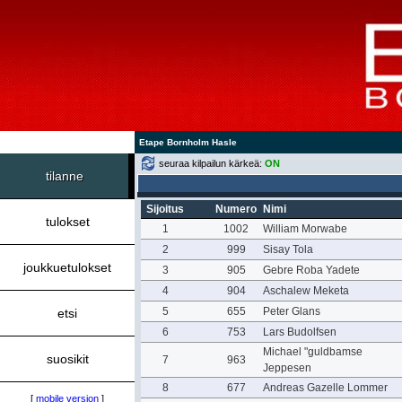
Etape Bornholm Hasle
seuraa kilpailun kärkeä:
ON
tilanne
Sijoitus
Numero
Nimi
tulokset
1
1002
William Morwabe
2
999
Sisay Tola
joukkuetulokset
3
905
Gebre Roba Yadete
4
904
Aschalew Meketa
5
655
Peter Glans
etsi
6
753
Lars Budolfsen
Michael "guldbamse
suosikit
7
963
Jeppesen
8
677
Andreas Gazelle Lommer
[
mobile version
]