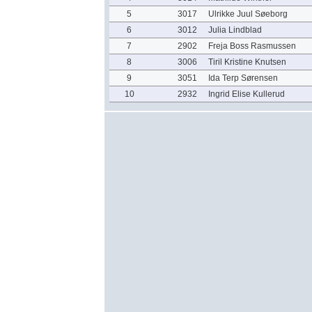
5
3017
Ulrikke Juul Søeborg
6
3012
Julia Lindblad
7
2902
Freja Boss Rasmussen
8
3006
Tiril Kristine Knutsen
9
3051
Ida Terp Sørensen
10
2932
Ingrid Elise Kullerud