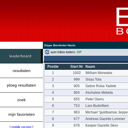
Etape Bornholm Hasle
auto follow leiders:
OP
leaderboard
Positie
Start Nr
Naam
resultaten
1
1002
William Morwabe
2
999
Sisay Tola
ploeg resultaten
3
905
Gebre Roba Yadete
4
904
Aschalew Meketa
5
655
Peter Glans
zoek
6
753
Lars Budolfsen
7
963
Michael "guldbamse Jeppe
mijn favorieten
8
677
Andreas Gazelle Lommer
9
678
Kasper Gazelle Skov
[
mobile version
]