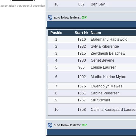
10
632
Ben Savill
automatisch verversen 2 seconden
auto follow leiders:
OP
Positie
Start Nr
Naam
1
1916
Etalemahu Habtewold
2
1982
Sylvia Kiberenge
3
1915
Zewdnesh Belachew
4
1980
Genet Beyene
5
965
Louise Laursen
6
1902
Marthe Katrine Myhre
7
1576
Gwendolyn Mewes
8
1651
Sabine Pedersen
9
1767
Siri Størmer
10
1758
Camilla Kærsgaard Laurse
auto follow leiders:
OP