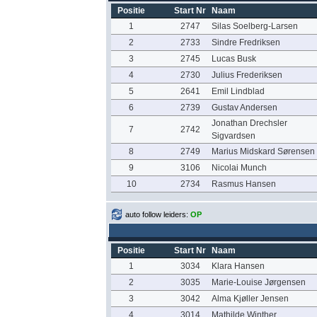
Positie
Start Nr
Naam
1
2747
Silas Soelberg-Larsen
2
2733
Sindre Fredriksen
3
2745
Lucas Busk
4
2730
Julius Frederiksen
5
2641
Emil Lindblad
6
2739
Gustav Andersen
Jonathan Drechsler
7
2742
Sigvardsen
8
2749
Marius Midskard Sørensen
9
3106
Nicolai Munch
10
2734
Rasmus Hansen
auto follow leiders:
OP
Positie
Start Nr
Naam
1
3034
Klara Hansen
2
3035
Marie-Louise Jørgensen
3
3042
Alma Kjøller Jensen
4
3014
Mathilde Winther