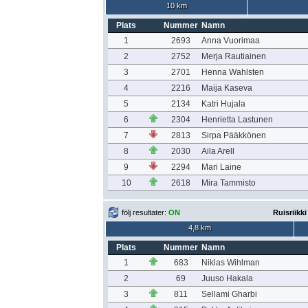
10 km
Plats
Nummer
Namn
1
2693
Anna Vuorimaa
2
2752
Merja Rautiainen
3
2701
Henna Wahlsten
4
2216
Maija Kaseva
5
2134
Katri Hujala
6
2304
Henrietta Lastunen
7
2813
Sirpa Pääkkönen
8
2030
Aila Arell
9
2294
Mari Laine
10
2618
Mira Tammisto
följ resultater:
ON
Ruisriikk
4,8 km
Plats
Nummer
Namn
1
683
Niklas Wihlman
2
69
Juuso Hakala
3
811
Sellami Gharbi