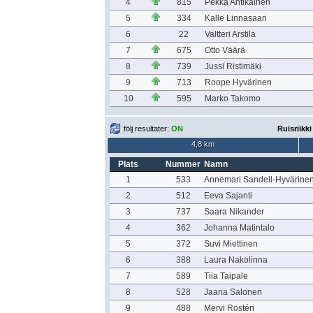
4
815
Pekka Antikainen
5
334
Kalle Linnasaari
6
22
Valtteri Arstila
7
675
Otto Väärä
8
739
Jussi Ristimäki
9
713
Roope Hyvärinen
10
595
Marko Takomo
följ resultater:
ON
Ruisriikk
4,8 km
Plats
Nummer
Namn
1
533
Annemari Sandell-Hyvärine
2
512
Eeva Sajanti
3
737
Saara Nikander
4
362
Johanna Matintalo
5
372
Suvi Miettinen
6
388
Laura Nakolinna
7
589
Tiia Taipale
8
528
Jaana Salonen
9
488
Mervi Rostén