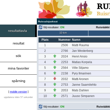
Ruissalojuoksut
följ resultater:
ON
Ruisrääkki
resultattavla
10 km
Plats
Nummer
Namn
resultat
1
2506
Matti Rauma
2
2766
Jan Westerberg
sök
3
2024
Henri Ansio
4
2253
Matias Korpela
5
2564
Ville Siljamo
mina favoriter
6
2158
Pyry Ilmarinen
7
2032
Matti Aronen
spårning
8
2753
Janne Saarnilehto
9
2053
Mats Dahlen
[
mobile version
]
10
2571
Juuso Simpanen
uppdatera tiden 57 sekunder
följ resultater:
ON
Ruisrääkki