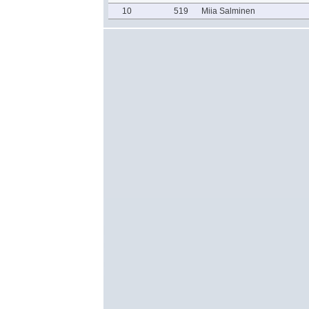
10
519
Miia Salminen