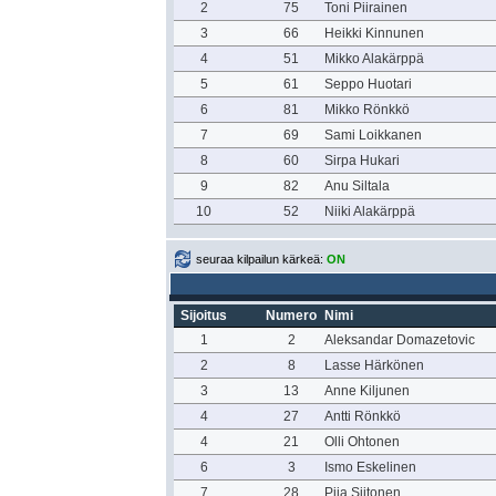
2
75
Toni Piirainen
3
66
Heikki Kinnunen
4
51
Mikko Alakärppä
5
61
Seppo Huotari
6
81
Mikko Rönkkö
7
69
Sami Loikkanen
8
60
Sirpa Hukari
9
82
Anu Siltala
10
52
Niiki Alakärppä
seuraa kilpailun kärkeä:
ON
Sijoitus
Numero
Nimi
1
2
Aleksandar Domazetovic
2
8
Lasse Härkönen
3
13
Anne Kiljunen
4
27
Antti Rönkkö
4
21
Olli Ohtonen
6
3
Ismo Eskelinen
7
28
Piia Siitonen