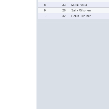
8
33
Marko Vapa
9
26
Salla Riikonen
10
32
Heikki Turunen