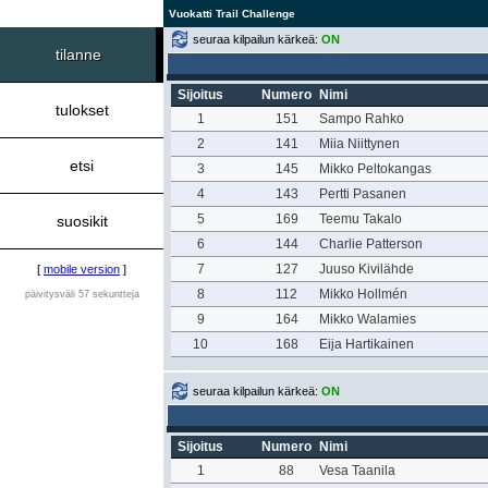
Vuokatti Trail Challenge
seuraa kilpailun kärkeä:
ON
tilanne
Sijoitus
Numero
Nimi
tulokset
1
151
Sampo Rahko
2
141
Miia Niittynen
etsi
3
145
Mikko Peltokangas
4
143
Pertti Pasanen
5
169
Teemu Takalo
suosikit
6
144
Charlie Patterson
7
127
Juuso Kivilähde
[
mobile version
]
8
112
Mikko Hollmén
päivitysväli 57 sekuntteja
9
164
Mikko Walamies
10
168
Eija Hartikainen
seuraa kilpailun kärkeä:
ON
Sijoitus
Numero
Nimi
1
88
Vesa Taanila