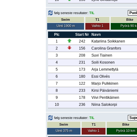
følg seneste resultater:
TIL
Swim
T1
Bike
Uinti 1900 m
Vaihto 1
Pyörä 90 
Plc
Start Nr
Navn
1
242
Katariina Soikkanen
2
156
Carolina Granfors
3
208
Suvi Tiainen
4
231
Soili Kosonen
5
173
Arja Lemmettylä
6
180
Essi Olivès
7
122
Marjo Pulkkinen
8
233
Kirsi Päiväniemi
9
178
Viivi Pentikäinen
10
236
Niina Salokorpi
følg seneste resultater:
TIL
Swim
T1
Bike
Uinti 375 m
Vaihto 1
Pyörä 10 km