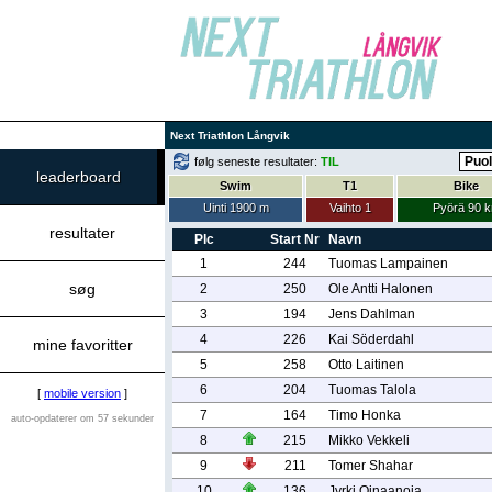
Next Triathlon Långvik
følg seneste resultater:
TIL
leaderboard
Swim
T1
Bike
Uinti 1900 m
Vaihto 1
Pyörä 90 
resultater
Plc
Start Nr
Navn
1
244
Tuomas Lampainen
søg
2
250
Ole Antti Halonen
3
194
Jens Dahlman
4
226
Kai Söderdahl
mine favoritter
5
258
Otto Laitinen
6
204
Tuomas Talola
[
mobile version
]
7
164
Timo Honka
auto-opdaterer om 57 sekunder
8
215
Mikko Vekkeli
9
211
Tomer Shahar
10
136
Jyrki Oinaanoja