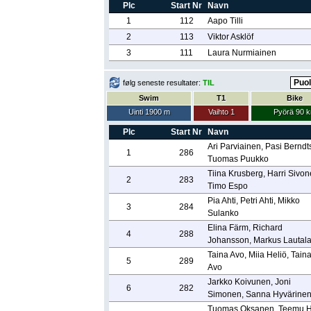
Plc
Start Nr
Navn
1
112
Aapo Tilli
2
113
Viktor Asklöf
3
111
Laura Nurmiainen
følg seneste resultater:
TIL
Swim
T1
Bike
Uinti 1900 m
Vaihto 1
Pyörä 90 
Plc
Start Nr
Navn
Ari Parviainen, Pasi Berndt
1
286
Tuomas Puukko
Tiina Krusberg, Harri Sivon
2
283
Timo Espo
Pia Ahti, Petri Ahti, Mikko
3
284
Sulanko
Elina Färm, Richard
4
288
Johansson, Markus Lautal
Taina Avo, Miia Heliö, Tain
5
289
Avo
Jarkko Koivunen, Joni
6
282
Simonen, Sanna Hyvärine
Tuomas Oksanen, Teemu Hu