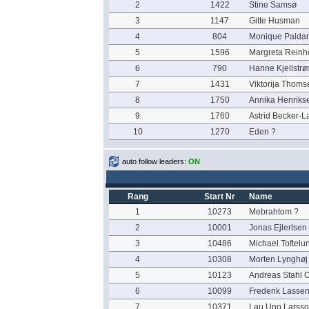
2
1422
Stine Samsø
3
1147
Gitte Husman
4
804
Monique Paldan
5
1596
Margreta Reinh
6
790
Hanne Kjellstr
7
1431
Viktorija Thoms
8
1750
Annika Henriks
9
1760
Astrid Becker-L
10
1270
Eden ?
auto follow leaders:
ON
Rang
Start Nr
Name
1
10273
Mebrahtom ?
2
10001
Jonas Ejlertsen
3
10486
Michael Toftelu
4
10308
Morten Lynghøj
5
10123
Andreas Stahl 
6
10099
Frederik Lasse
7
10371
Lau Uno Larss