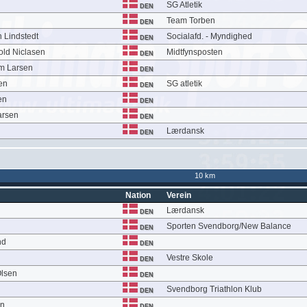
SG Atletik
DEN
Team Torben
DEN
 Lindstedt
Socialafd. - Myndighed
DEN
old Niclasen
Midtfynsposten
DEN
øm Larsen
DEN
en
SG atletik
DEN
en
DEN
arsen
DEN
Lærdansk
DEN
10 km
Nation
Verein
Lærdansk
DEN
Sporten Svendborg/New Balance
DEN
nd
DEN
Vestre Skole
DEN
Olsen
DEN
n
Svendborg Triathlon Klub
DEN
on
DEN