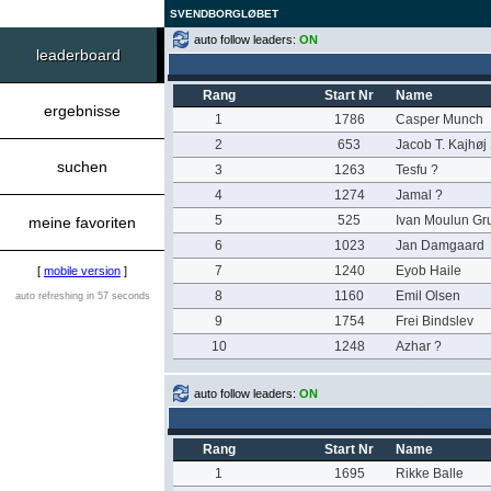
SVENDBORGLØBET
auto follow leaders:
ON
leaderboard
Rang
Start Nr
Name
ergebnisse
1
1786
Casper Munch
2
653
Jacob T. Kajhøj
suchen
3
1263
Tesfu ?
4
1274
Jamal ?
5
525
Ivan Moulun Gr
meine favoriten
6
1023
Jan Damgaard
7
1240
Eyob Haile
[
mobile version
]
8
1160
Emil Olsen
auto refreshing in 57 seconds
9
1754
Frei Bindslev
10
1248
Azhar ?
auto follow leaders:
ON
Rang
Start Nr
Name
1
1695
Rikke Balle