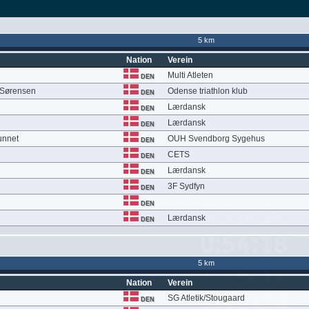
5 km
Nation
Verein
Multi Atleten
DEN
 Sørensen
Odense triathlon klub
DEN
Lærdansk
DEN
Lærdansk
DEN
unnet
OUH Svendborg Sygehus
DEN
CETS
DEN
Lærdansk
DEN
3F Sydfyn
DEN
DEN
Lærdansk
DEN
5 km
Nation
Verein
SG Atletik/Stougaard
DEN