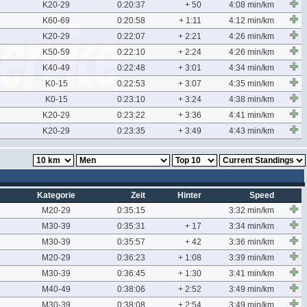
K20-29
0:20:37
+ 50
4:08 min/km
K60-69
0:20:58
+ 1:11
4:12 min/km
K20-29
0:22:07
+ 2:21
4:26 min/km
K50-59
0:22:10
+ 2:24
4:26 min/km
K40-49
0:22:48
+ 3:01
4:34 min/km
K0-15
0:22:53
+ 3:07
4:35 min/km
K0-15
0:23:10
+ 3:24
4:38 min/km
K20-29
0:23:22
+ 3:36
4:41 min/km
K20-29
0:23:35
+ 3:49
4:43 min/km
Kategorie
Zeit
Hinter
Speed
M20-29
0:35:15
3:32 min/km
M30-39
0:35:31
+ 17
3:34 min/km
M30-39
0:35:57
+ 42
3:36 min/km
M20-29
0:36:23
+ 1:08
3:39 min/km
M30-39
0:36:45
+ 1:30
3:41 min/km
M40-49
0:38:06
+ 2:52
3:49 min/km
M30-39
0:38:08
+ 2:54
3:49 min/km