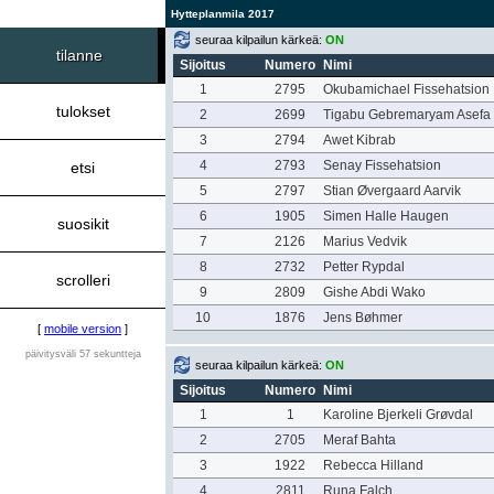
Hytteplanmila 2017
seuraa kilpailun kärkeä:
ON
tilanne
Sijoitus
Numero
Nimi
1
2795
Okubamichael Fissehatsion
tulokset
2
2699
Tigabu Gebremaryam Asefa
3
2794
Awet Kibrab
4
2793
Senay Fissehatsion
etsi
5
2797
Stian Øvergaard Aarvik
6
1905
Simen Halle Haugen
suosikit
7
2126
Marius Vedvik
8
2732
Petter Rypdal
scrolleri
9
2809
Gishe Abdi Wako
10
1876
Jens Bøhmer
[
mobile version
]
päivitysväli 57 sekuntteja
seuraa kilpailun kärkeä:
ON
Sijoitus
Numero
Nimi
1
1
Karoline Bjerkeli Grøvdal
2
2705
Meraf Bahta
3
1922
Rebecca Hilland
4
2811
Runa Falch