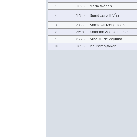
5
1623
Maria Wågan
6
1450
Sigrid Jervell Våg
7
2722
Samrawit Mengsteab
8
2697
Kalkidan Addise Feleke
9
2778
Arba Mude Zeytuna
10
1893
Ida Bergsløkken