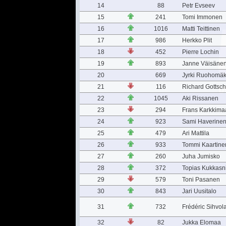
14
88
Petr Evseev
15
241
Tomi Immonen
16
1016
Matti Teittinen
17
986
Herkko Plit
18
452
Pierre Lochin
19
893
Janne Väisäne
20
669
Jyrki Ruohomäk
21
116
Richard Gottsch
22
1045
Aki Rissanen
23
294
Frans Karkkima
24
923
Sami Haverine
25
479
Ari Mattila
26
933
Tommi Kaartine
27
260
Juha Jumisko
28
372
Topias Kukkasn
29
579
Toni Pasanen
30
843
Jari Uusitalo
31
732
Frédéric Sihvol
32
82
Jukka Elomaa