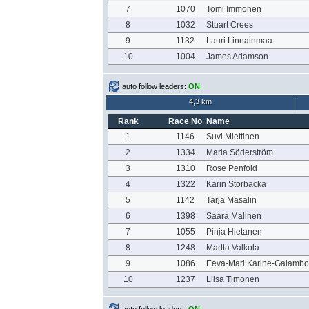
7
1070
Tomi Immonen
8
1032
Stuart Crees
9
1132
Lauri Linnainmaa
10
1004
James Adamson
auto follow leaders:
ON
4,3 km
Rank
Race No
Name
1
1146
Suvi Miettinen
2
1334
Maria Söderström
3
1310
Rose Penfold
4
1322
Karin Storbacka
5
1142
Tarja Masalin
6
1398
Saara Malinen
7
1055
Pinja Hietanen
8
1248
Martta Valkola
9
1086
Eeva-Mari Karine-Galambo
10
1237
Liisa Timonen