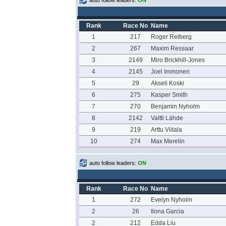
auto follow leaders:
ON
Rank
Race No
Name
1
217
Roger Reiberg
2
267
Maxim Ressaar
3
2149
Miro Brickhill-Jones
4
2145
Joel Immonen
5
29
Akseli Koski
6
275
Kasper Smith
7
270
Benjamin Nyholm
8
2142
Valtti Lähde
9
219
Arttu Viitala
10
274
Max Merelin
auto follow leaders:
ON
Rank
Race No
Name
1
272
Evelyn Nyholm
2
26
Ilona Garcia
2
212
Edda Liu