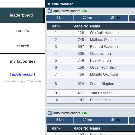
Helsinki Marathon
auto follow leaders:
ON
leaderboard
5 km
10 km
15 km
Rank
Race No
Name
results
1
120
Ole Antti Halonen
2
745
Mathias Ösmark
search
3
697
Richard Waldron
4
305
Otto Laitinen
5
746
Pasi Ahonen
my favourites
6
156
Oscar Holmström
7
456
Masato Okumura
[
mobile version
]
auto refreshing in 57 seconds
8
624
Zenon Stepien
9
477
Toni Pasanen
10
187
Peter James
auto follow leaders:
ON
5 km
10 km
15 km
Rank
Race No
Name