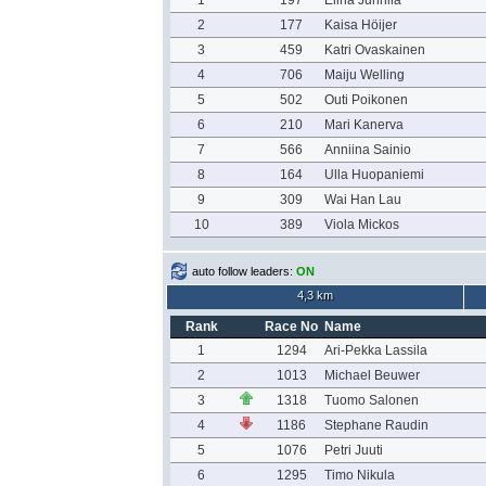
1
197
Elina Junnila
2
177
Kaisa Höijer
3
459
Katri Ovaskainen
4
706
Maiju Welling
5
502
Outi Poikonen
6
210
Mari Kanerva
7
566
Anniina Sainio
8
164
Ulla Huopaniemi
9
309
Wai Han Lau
10
389
Viola Mickos
auto follow leaders:
ON
4,3 km
Rank
Race No
Name
1
1294
Ari-Pekka Lassila
2
1013
Michael Beuwer
3
1318
Tuomo Salonen
4
1186
Stephane Raudin
5
1076
Petri Juuti
6
1295
Timo Nikula