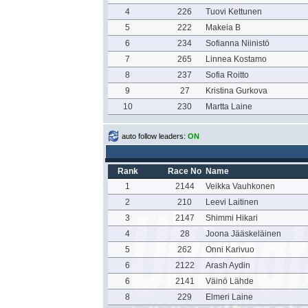
4
226
Tuovi Kettunen
5
222
Makeia B
6
234
Sofianna Niinistö
7
265
Linnea Kostamo
8
237
Sofia Roitto
9
27
Kristina Gurkova
10
230
Martta Laine
auto follow leaders:
ON
Rank
Race No
Name
1
2144
Veikka Vauhkonen
2
210
Leevi Laitinen
3
2147
Shimmi Hikari
4
28
Joona Jääskeläinen
5
262
Onni Karivuo
6
2122
Arash Aydin
6
2141
Väinö Lähde
8
229
Elmeri Laine