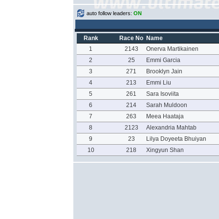
auto follow leaders:
ON
Rank
Race No
Name
1
2143
Onerva Martikainen
2
25
Emmi Garcia
3
271
Brooklyn Jain
4
213
Emmi Liu
5
261
Sara Isoviita
6
214
Sarah Muldoon
7
263
Meea Haataja
8
2123
Alexandria Mahtab
9
23
Lilya Doyeeta Bhuiyan
10
218
Xingyun Shan