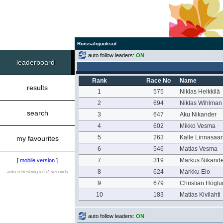
Ruissalojuoksut
auto follow leaders:
ON
leaderboard
Rank
Race No
Name
results
1
575
Niklas Heikkilä
2
694
Niklas Wihlman
search
3
647
Aku Nikander
4
602
Mikko Vesma
5
263
Kalle Linnasaar
my favourites
6
546
Matias Vesma
7
319
Markus Nikande
[
mobile version
]
8
624
Markku Elo
auto refreshing in 57 seconds
9
679
Christian Högl
10
183
Matias Kivilahti
auto follow leaders:
ON