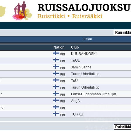
10 km
Nation
Club
KUUSANKOSKI
FIN
TuUL
FIN
Jämin Jänne
FIN
Turun Urheiluliitto
FIN
i
TuUl
FIN
Turun Urheiluliitto
FIN
r
Länsi-Uudenmaan Urheilijat
FIN
AngA
FIN
und
FIN
TURKU
FIN