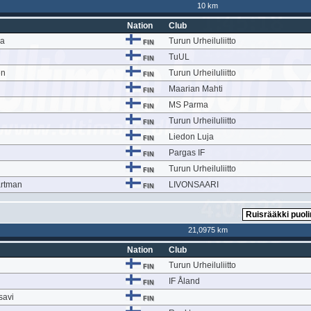
10 km
Nation
Club
la
Turun Urheiluliitto
FIN
TuUL
FIN
en
Turun Urheiluliitto
FIN
Maarian Mahti
FIN
MS Parma
FIN
Turun Urheiluliitto
FIN
Liedon Luja
FIN
Pargas IF
FIN
Turun Urheiluliitto
FIN
artman
LIVONSAARI
FIN
21,0975 km
Nation
Club
Turun Urheiluliitto
FIN
IF Åland
FIN
savi
FIN