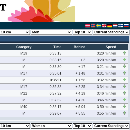
Category
Time
Behind
Speed
M19
0:33:13
3:20 min/km
M
0:33:15
+ 3
3:20 min/km
M
0:33:30
+ 17
3:21 min/km
M17
0:35:01
+ 1:48
3:31 min/km
M
0:35:11
+ 1:58
3:32 min/km
M17
0:35:38
+ 2:25
3:34 min/km
M22
0:37:32
+ 4:19
3:46 min/km
M
0:37:32
+ 4:20
3:46 min/km
M40
0:38:17
+ 5:04
3:50 min/km
M
0:39:07
+ 5:55
3:55 min/km