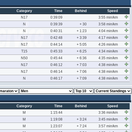
Category
Time
Behind
Speed
N17
0:39:09
3:55 min/km
N
0:39:39
+ 30
3:58 min/km
N
0:40:31
+ 1:23
4:04 min/km
N17
0:42:48
+ 3:39
4:17 min/km
N17
0:44:14
+ 5:05
4:26 min/km
T15
0:45:33
+ 6:25
4:34 min/km
N50
0:45:44
+ 6:36
4:35 min/km
N17
0:46:12
+ 7:03
4:38 min/km
N17
0:46:14
+ 7:06
4:38 min/km
N
0:46:17
+ 7:09
4:38 min/km
Category
Time
Behind
Speed
M
1:15:44
3:36 min/km
M
1:19:08
+ 3:24
3:45 min/km
M
1:23:07
+ 7:24
3:57 min/km