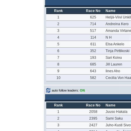
Rank
Race No
Name
1
625
Heljä-Viivi Unki
2
714
Andreina Kero
3
517
Amanda Virtan
4
114
N H
5
611
Elsa Ankelo
6
352
Tinja Pirttikoski
7
193
Sari Koivu
8
685
Jill Lauren
9
643
Iines Aho
10
582
Cecilia Von Ha
auto follow leaders:
ON
Rank
Race No
Name
1
2058
Juuso Hakala
2
2395
Sami Saku
3
2427
Juho-Kusti Sivo