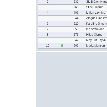
2
539
Siv Bråten Hau
3
260
Stine Fikerud
4
406
Lillian Løyning
5
544
Alegria Hinestr
6
520
Karoline Simon
7
550
Ina Strømland
8
273
Hilde Olsrud
9
547
May Brit Høyvik
10
606
Marta Monsen