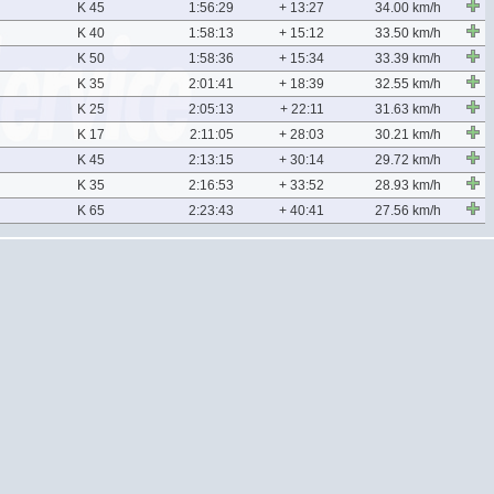
K 45
1:56:29
+ 13:27
34.00 km/h
K 40
1:58:13
+ 15:12
33.50 km/h
K 50
1:58:36
+ 15:34
33.39 km/h
K 35
2:01:41
+ 18:39
32.55 km/h
K 25
2:05:13
+ 22:11
31.63 km/h
K 17
2:11:05
+ 28:03
30.21 km/h
K 45
2:13:15
+ 30:14
29.72 km/h
K 35
2:16:53
+ 33:52
28.93 km/h
K 65
2:23:43
+ 40:41
27.56 km/h