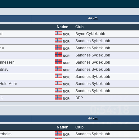
44 km
Nation
Club
nd
Bryne Cykleklubb
NOR
Sandnes Sykleklubb
NOR
dbø
Sandnes Sykleklubb
NOR
Sandnes Sykleklubb
NOR
hannessen
Sandnes Sykleklubb
NOR
adnøy
Sandnes Sykleklubb
NOR
Sandnes Sykleklubb
NOR
Hole Mohr
Sandnes Sykleklubb
NOR
Sandnes Sykleklubb
NOR
it
BPP
NOR
44 km
Nation
Club
jærheim
Sandnes Sykleklubb
NOR