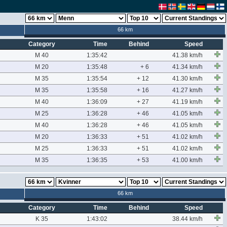
66 km
Category
Time
Behind
Speed
M 40
1:35:42
41.38 km/h
M 20
1:35:48
+ 6
41.34 km/h
M 35
1:35:54
+ 12
41.30 km/h
M 35
1:35:58
+ 16
41.27 km/h
M 40
1:36:09
+ 27
41.19 km/h
M 25
1:36:28
+ 46
41.05 km/h
M 40
1:36:28
+ 46
41.05 km/h
M 20
1:36:33
+ 51
41.02 km/h
M 25
1:36:33
+ 51
41.02 km/h
M 35
1:36:35
+ 53
41.00 km/h
66 km
Category
Time
Behind
Speed
K 35
1:43:02
38.44 km/h