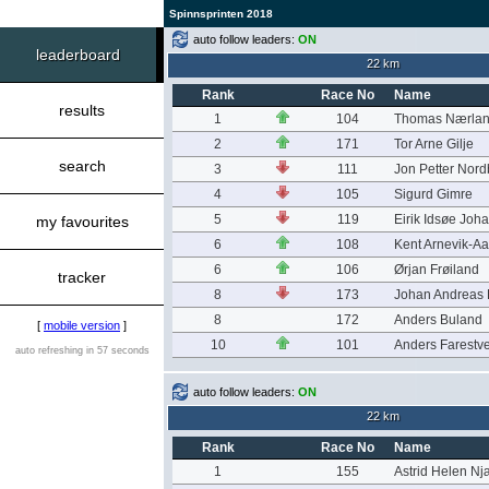
Spinnsprinten 2018
auto follow leaders:
ON
leaderboard
22 km
Rank
Race No
Name
results
1
104
Thomas Nærla
2
171
Tor Arne Gilje
search
3
111
Jon Petter Nor
4
105
Sigurd Gimre
5
119
Eirik Idsøe Jo
my favourites
6
108
Kent Arnevik-A
6
106
Ørjan Frøiland
tracker
8
173
Johan Andreas 
8
172
Anders Buland
[
mobile version
]
10
101
Anders Farestve
auto refreshing in 57 seconds
auto follow leaders:
ON
22 km
Rank
Race No
Name
1
155
Astrid Helen N