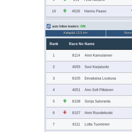
10
4026
Hannu Paaso
auto follow leaders:
ON
Kalapää 13,5 km
Norva
Rank
Race No
Name
1
8114
Anni Kainulainen
2
4055
Suvi Karjaluoto
3
8105
Eevakaisa Loukusa
4
4051
Ann-Sofi Pitkänen
5
8108
Sonja Saloranta
6
8107
Anni Ruostekoski
7
8111
Lotta Tuominen