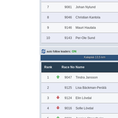
7
9081
Johan Nylund
8
9046
Christian Kantola
9
9146
Mauri Hautala
10
9143
Per-Ole Sund
auto follow leaders:
ON
Kalapää 13,5 km
Rank
Race No
Name
1
9047
Tindra Jansson
2
9125
Lisa Bäckman-Perälä
3
9124
Elin Lövdal
4
9016
Sofie Lövdal