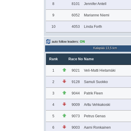
8
8101
Jennifer Antell
9
6052
Marianne Niemi
10
4053
Linda Forth
auto follow leaders:
ON
Kalapää 13,5 km
Rank
Race No
Name
1
9021
Veli-Matti Hietamäki
2
9128
Samuli Suokko
3
9044
Patrik Fleen
4
9009
Arttu Vehkakoski
5
9073
Petrus Genas
6
9003
Aarni Ronkainen