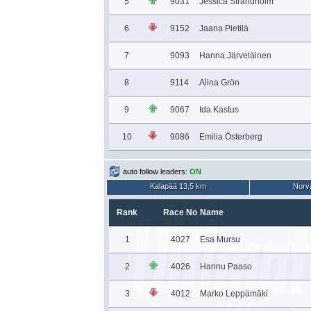
5
9031
Jessica Strandholm
6
9152
Jaana Pietilä
7
9093
Hanna Järveläinen
8
9114
Alina Grön
9
9067
Ida Kastus
10
9086
Emilia Österberg
auto follow leaders:
ON
Kalapää 13,5 km
Norva
Rank
Race No
Name
1
4027
Esa Mursu
2
4026
Hannu Paaso
3
4012
Marko Leppämäki