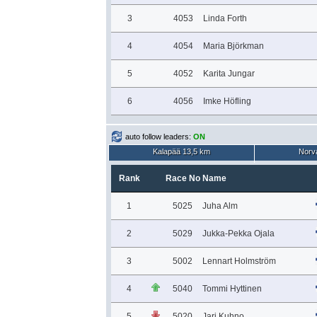
3
4053
Linda Forth
4
4054
Maria Björkman
5
4052
Karita Jungar
6
4056
Imke Höfling
auto follow leaders:
ON
Kalapää 13,5 km
Norva
Rank
Race No
Name
1
5025
Juha Alm
2
5029
Jukka-Pekka Ojala
3
5002
Lennart Holmström
4
5040
Tommi Hyttinen
5
5020
Jari Kuhno