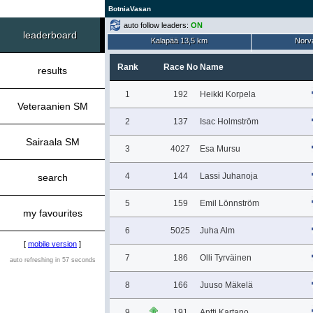
BotniaVasan
auto follow leaders:
ON
leaderboard
Kalapää 13,5 km
Norva
Rank
Race No
Name
results
1
192
Heikki Korpela
Veteraanien SM
2
137
Isac Holmström
Sairaala SM
3
4027
Esa Mursu
4
144
Lassi Juhanoja
search
5
159
Emil Lönnström
my favourites
6
5025
Juha Alm
[
mobile version
]
7
186
Olli Tyrväinen
auto refreshing in 57 seconds
8
166
Juuso Mäkelä
9
191
Antti Kartano