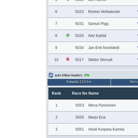
6
5023
Kimmo Vehkakoski
7
5031
Samuli Pigg
8
5026
Arto Kytölä
9
5034
Jan-Erik Nordstedt
10
5017
Stefan Storvall
auto follow leaders:
ON
Kalapää 13,5 km
Norva
Rank
Race No
Name
1
5053
Mirva Pynnönen
2
5055
Marjo Ena
3
5051
Heidi Korpela-Kamila