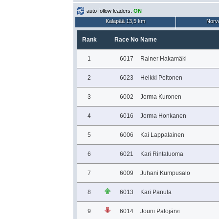
auto follow leaders:
ON
Kalapää 13,5 km
Norva
Rank
Race No
Name
1
6017
Rainer Hakamäki
2
6023
Heikki Peltonen
3
6002
Jorma Kuronen
4
6016
Jorma Honkanen
5
6006
Kai Lappalainen
6
6021
Kari Rintaluoma
7
6009
Juhani Kumpusalo
8
6013
Kari Panula
9
6014
Jouni Palojärvi