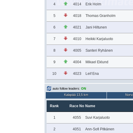
4
4014
Erik Holm
5
4018
Thomas Granholm
6
4021
Jani Hiltunen
7
4010
Heikki Karjaluoto
8
4005
Santeri Ryhänen
9
4004
Mikael Eklund
10
4023
Leif Ena
auto follow leaders:
ON
Kalapää 13,5 km
Norva
Rank
Race No
Name
1
4055
Suvi Karjaluoto
2
4051
Ann-Sofi Pitkänen