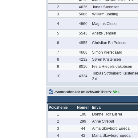
1
4296
Martin Kårstad Møller 2.x
2
4626
Jonas Sørensen
3
5086
William Bolding
4
4960
Magnus Olesen
5
5543
Anette Jensen
6
4955
Christian Bo Petesen
7
4668
Simon Kjersgaard
8
4232
Søren Kristensen
9
8016
Freja Riegels-Jakobsen
Tobias Strømberg Kristens
10
4324
2.d
avtomaticheskoe otslezhivanie liderov:
VKL
Polozhenie
Nomer
Imya
1
100
Dorthe Holt Lærer
2
299
Anne Strebøl
3
44
Alma Skovborg Egedal
4
42
Maria Skovborg Egedal