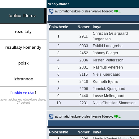
Vestkystløbet
avtomaticheskoe otslezhivanie liderov:
VKL
tablica liderov
Polozhenie
Nomer
Imya
rezultaty
Christian Østergaard
1
2911
Jørgensen
2
9033
Eskild Landgrebe
rezultaty komandy
3
2452
Johnny Bilager
4
2036
Kirsten Pettersson
poisk
5
2831
Rasmus Petersen
6
3115
Niels Kjærgaard
izbrannoe
7
2418
Kenneth Bjerre
8
2206
Jannick Kjersgaard
[
mobile version
]
9
2440
Lasse Mellergaard
avtomaticheskoe obnovlenie cherez
10
2231
Niels Christian Simonsen
57 sekund
avtomaticheskoe otslezhivanie liderov:
VKL
Polozhenie
Nomer
Imya