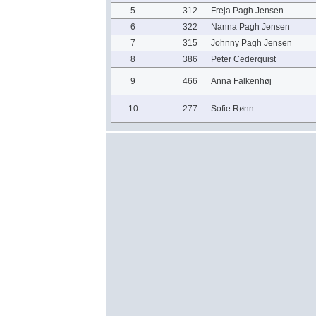
5
312
Freja Pagh Jensen
6
322
Nanna Pagh Jensen
7
315
Johnny Pagh Jensen
8
386
Peter Cederquist
9
466
Anna Falkenhøj
10
277
Sofie Rønn