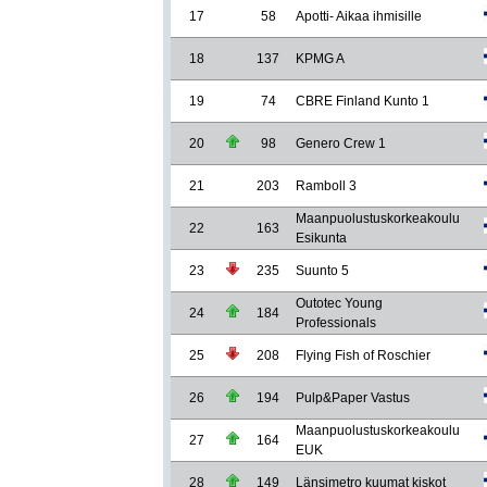
17
58
Apotti- Aikaa ihmisille
18
137
KPMG A
19
74
CBRE Finland Kunto 1
20
98
Genero Crew 1
21
203
Ramboll 3
Maanpuolustuskorkeakoulu
22
163
Esikunta
23
235
Suunto 5
Outotec Young
24
184
Professionals
25
208
Flying Fish of Roschier
26
194
Pulp&Paper Vastus
Maanpuolustuskorkeakoulu
27
164
EUK
28
149
Länsimetro kuumat kiskot