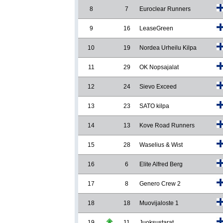
8
7
Euroclear Runners
9
16
LeaseGreen
10
19
Nordea Urheilu Kilpa
11
29
OK Nopsajalat
12
24
Sievo Exceed
13
23
SATO kilpa
14
13
Kove Road Runners
15
28
Waselius & Wist
16
6
Elite Alfred Berg
17
8
Genero Crew 2
18
18
Muovijaloste 1
19
11
Juoksustarat