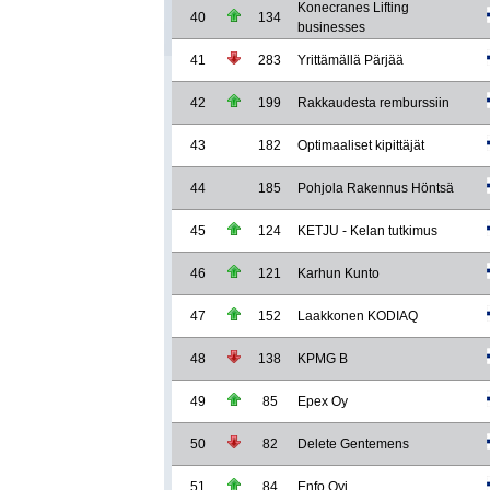
Konecranes Lifting
40
134
businesses
41
283
Yrittämällä Pärjää
42
199
Rakkaudesta remburssiin
43
182
Optimaaliset kipittäjät
44
185
Pohjola Rakennus Höntsä
45
124
KETJU - Kelan tutkimus
46
121
Karhun Kunto
47
152
Laakkonen KODIAQ
48
138
KPMG B
49
85
Epex Oy
50
82
Delete Gentemens
51
84
Enfo Oyj