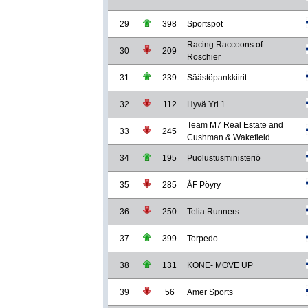
29
398
Sportspot
Racing Raccoons of
30
209
Roschier
31
239
Säästöpankkiirit
32
112
Hyvä Yri 1
Team M7 Real Estate and
33
245
Cushman & Wakefield
34
195
Puolustusministeriö
35
285
ÅF Pöyry
36
250
Telia Runners
37
399
Torpedo
38
131
KONE- MOVE UP
39
56
Amer Sports