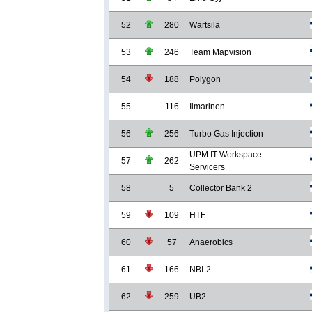
52
280
Wärtsilä
53
246
Team Mapvision
54
188
Polygon
55
116
Ilmarinen
56
256
Turbo Gas Injection
UPM IT Workspace
57
262
Servicers
58
5
Collector Bank 2
59
109
HTF
60
57
Anaerobics
61
166
NBI-2
62
259
UB2