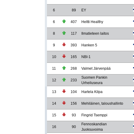
6
89
EY
6
407
Heltti Healthy
8
117
Ilmatieteen laitos
9
393
Hanken 5
10
165
NBI-1
11
268
Valmet Järvenpää
Suomen Pankin
12
233
Urheiluseura
13
104
Hartela Kilpa
14
156
Mehiläinen, taloushallinto
15
93
Fingrid Tsemppi
Fennoskandian
16
90
Juoksuvoima