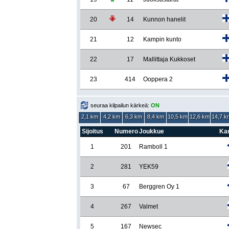
20
14
Kunnon hanelit
21
12
Kampin kunto
22
17
Mallittaja Kukkoset
23
414
Ooppera 2
seuraa kilpailun kärkeä:
ON
2,1 km
4,2 km
6,3 km
8,4 km
10,5 km
12,6 km
14,7 k
Sijoitus
Numero
Joukkue
Kan
1
201
Ramboll 1
2
281
YEK59
3
67
Berggren Oy 1
4
267
Valmet
5
167
Newsec