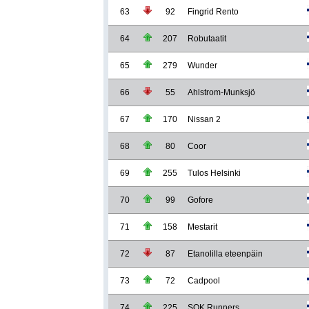
63
92
Fingrid Rento
64
207
Robutaatit
65
279
Wunder
66
55
Ahlstrom-Munksjö
67
170
Nissan 2
68
80
Coor
69
255
Tulos Helsinki
70
99
Gofore
71
158
Mestarit
72
87
Etanolilla eteenpäin
73
72
Cadpool
74
225
SOK Runners