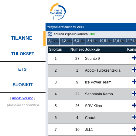
Yritysmaratonviesti 2019
seuraa kilpailun kärkeä:
ON
TILANNE
2,1 km
4,2 km
6,3 km
8,4 km
10,5 km
12,6 km
14,7 k
Sijoitus
Numero
Joukkue
Kans
TULOKSET
1
27
Suunto 9
ETSI
2
1
Apotti- Tuloksentekijä
3
9
Ice Power Team
SUOSIKIT
4
22
Sanomain Kerho
[
mobile version
]
päivitysväli 57 sekuntteja
5
26
SRV Kilpa
6
4
Chuck
7
10
JLL1