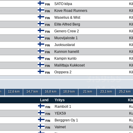
SATO kilpa
Ki
FIN
Kove Road Runners
Ki
FIN
Waselius & Wist
Ki
FIN
Elite Alfred Berg
Ki
FIN
Genero Crew 2
Ki
FIN
Muovijaloste 1
Ki
FIN
Juoksustarat
Ki
FIN
Kunnon hanelit
Ki
FIN
Kampin kunto
Ki
FIN
Mallittaja Kukkoset
Ki
FIN
Ooppera 2
Ki
FIN
m
12,6 km
14,7 km
16,8 km
18,9 km
21 km
23,1 km
25,2 km
Land
Yritys
Kl
Ramboll 1
Ku
FIN
YEK59
Ku
FIN
Berggren Oy 1
Ku
FIN
Valmet
Ku
FIN