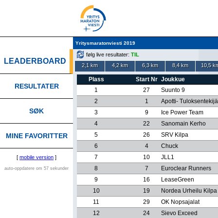
Yritysmaratonviesti 2019
følg live resultater:
TIL
LEADERBOARD
2,1 km
4,2 km
6,3 km
8,4 km
10,5 k
Plass
Start Nr
Joukkue
RESULTATER
1
27
Suunto 9
2
1
Apotti- Tuloksentekijä
SØK
3
9
Ice Power Team
4
22
Sanomain Kerho
5
26
SRV Kilpa
MINE FAVORITTER
6
4
Chuck
7
10
JLL1
[
mobile version
]
8
7
Euroclear Runners
auto-oppdatere om 57 sekunder
9
16
LeaseGreen
10
19
Nordea Urheilu Kilpa
11
29
OK Nopsajalat
12
24
Sievo Exceed