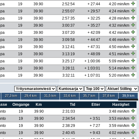
lpa
19
39.90
2:52:54
+ 27:44
4:20 min/km
lpa
19
39.90
2:55:07
+ 29:57
4:24 min/km
lpa
19
39.90
2:57:35
+ 32:25
4:28 min/km
lpa
19
39.90
3:00:37
+ 35:27
4:32 min/km
lpa
19
39.90
3:07:20
+ 42:09
4:42 min/km
lpa
19
39.90
3:09:58
+ 44:47
4:46 min/km
lpa
19
39.90
3:12:41
+ 47:31
4:50 min/km
lpa
19
39.90
3:13:19
+ 48:09
4:51 min/km
lpa
19
39.90
3:25:17
+ 1:00:06
5:09 min/km
lpa
19
39.90
3:28:11
+ 1:03:01
5:14 min/km
lpa
19
39.90
3:32:11
+ 1:07:01
5:20 min/km
27,3 km
29,4 km
31,5 km
33,6 km
35,7 km
37,8 km
39,9 km
asse
Omgange
Km
Tid
Etter
Hastighet
nto
19
39.90
2:31:03
3:48 min/km
nto
19
39.90
2:34:54
+ 3:51
3:53 min/km
nto
19
39.90
2:38:29
+ 7:27
3:59 min/km
nto
19
39.90
2:40:45
+ 9:43
4:02 min/km