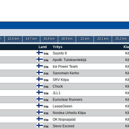
m
12,6 km
14,7 km
16,8 km
18,9 km
21 km
23,1 km
25,2 km
Land
Yritys
Kl
Suunto 9
Ki
FIN
Apotti- Tuloksentekijä
Ki
FIN
Ice Power Team
Ki
FIN
Sanomain Kerho
Ki
FIN
SRV Kilpa
Ki
FIN
Chuck
Ki
FIN
JLL1
Ki
FIN
Euroclear Runners
Ki
FIN
LeaseGreen
Ki
FIN
Nordea Urheilu Kilpa
Ki
FIN
OK Nopsajalat
Ki
FIN
Sievo Exceed
Ki
FIN