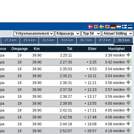
27,3 km
29,4 km
31,5 km
33,6 km
35,7 km
37,8 km
39,9 km
asse
Omgange
Km
Tid
Etter
Hastighet
lpa
19
39.90
2:25:11
3:39 min/km
lpa
19
39.90
2:27:35
+ 2:25
3:42 min/km
lpa
19
39.90
2:35:03
+ 9:53
3:54 min/km
lpa
19
39.90
2:35:21
+ 10:11
3:54 min/km
lpa
19
39.90
2:36:31
+ 11:21
3:56 min/km
lpa
19
39.90
2:37:33
+ 12:23
3:57 min/km
lpa
19
39.90
2:38:27
+ 13:17
3:59 min/km
lpa
19
39.90
2:39:05
+ 13:55
4:00 min/km
lpa
19
39.90
2:42:31
+ 17:21
4:05 min/km
lpa
19
39.90
2:42:58
+ 17:48
4:06 min/km
lpa
19
39.90
2:44:18
+ 19:08
4:08 min/km
lpa
19
39.90
2:52:07
+ 26:57
4:19 min/km