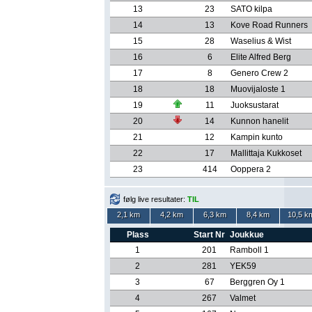
13
23
SATO kilpa
14
13
Kove Road Runners
15
28
Waselius & Wist
16
6
Elite Alfred Berg
17
8
Genero Crew 2
18
18
Muovijaloste 1
19
11
Juoksustarat
20
14
Kunnon hanelit
21
12
Kampin kunto
22
17
Mallittaja Kukkoset
23
414
Ooppera 2
følg live resultater:
TIL
2,1 km
4,2 km
6,3 km
8,4 km
10,5 k
Plass
Start Nr
Joukkue
1
201
Ramboll 1
2
281
YEK59
3
67
Berggren Oy 1
4
267
Valmet