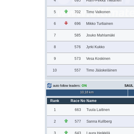
4
695
Harri-Pekka Tikkanen
5
702
Timo Valkonen
6
696
Mikko Turtiainen
7
585
Jouko Mahlamäki
8
576
Jyrki Kukko
9
573
Vesa Koskinen
10
557
Timo Jääskeläinen
auto follow leaders:
ON
SAUL 
10,18 km
Rank
Race No
Name
1
663
Tuula Laitinen
2
577
Sanna Kullberg
3
643
Laura Heikkilä