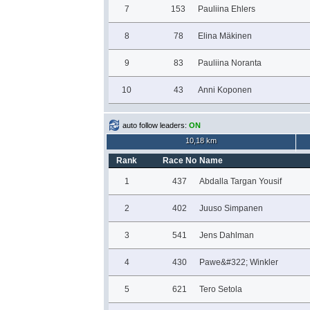
7
153
Pauliina Ehlers
8
78
Elina Mäkinen
9
83
Pauliina Noranta
10
43
Anni Koponen
auto follow leaders:
ON
10,18 km
Rank
Race No
Name
1
437
Abdalla Targan Yousif
2
402
Juuso Simpanen
3
541
Jens Dahlman
4
430
Pawe&#322; Winkler
5
621
Tero Setola