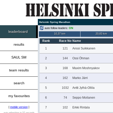
Helsinki Spring Marathon
auto follow leaders:
ON
leaderboard
10,37 km
20,83 km
Rank
Race No
Name
results
1
121
Anssi Suikkanen
SAUL SM
2
144
Ossi Öhman
3
168
Maxim Moshnyakov
team results
4
162
Marko Järri
search
5
1032
Antti Jylhä-Ollila
my favourites
6
74
Seppo Moilanen
[
mobile version
]
7
102
Erkki Rintala
auto refreshing in 57 seconds