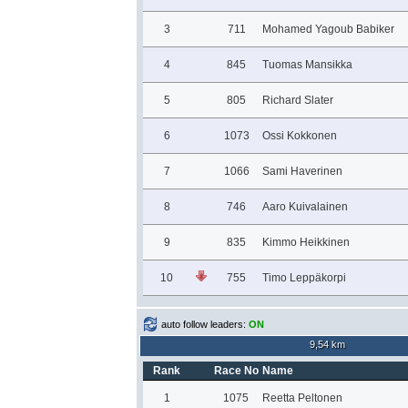
3
711
Mohamed Yagoub Babiker
4
845
Tuomas Mansikka
5
805
Richard Slater
6
1073
Ossi Kokkonen
7
1066
Sami Haverinen
8
746
Aaro Kuivalainen
9
835
Kimmo Heikkinen
10
755
Timo Leppäkorpi
auto follow leaders:
ON
9,54 km
Rank
Race No
Name
1
1075
Reetta Peltonen