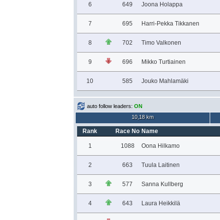
6
649
Joona Holappa
7
695
Harri-Pekka Tikkanen
8
702
Timo Valkonen
9
696
Mikko Turtiainen
10
585
Jouko Mahlamäki
auto follow leaders:
ON
10,18 km
Rank
Race No
Name
1
1088
Oona Hilkamo
2
663
Tuula Laitinen
3
577
Sanna Kullberg
4
643
Laura Heikkilä