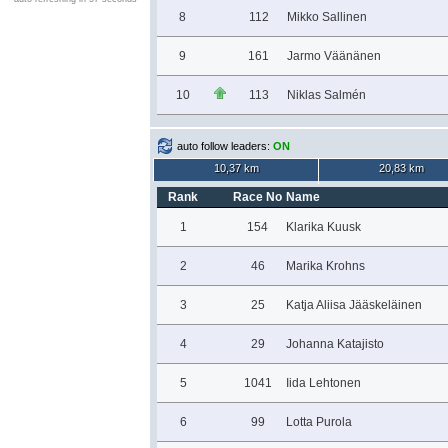
8
112
Mikko Sallinen
9
161
Jarmo Väänänen
10
113
Niklas Salmén
auto follow leaders:
ON
10,37 km
20,83 km
Rank
Race No
Name
1
154
Klarika Kuusk
2
46
Marika Krohns
3
25
Katja Aliisa Jääskeläinen
4
29
Johanna Katajisto
5
1041
Iida Lehtonen
6
99
Lotta Purola