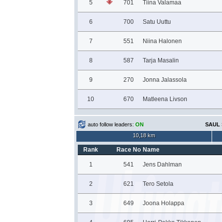
5
701
Tiina Valamaa
6
700
Satu Uuttu
7
551
Niina Halonen
8
587
Tarja Masalin
9
270
Jonna Jalassola
10
670
Matleena Livson
auto follow leaders:
ON
SAUL 
10,18 km
Rank
Race No
Name
1
541
Jens Dahlman
2
621
Tero Setola
3
649
Joona Holappa