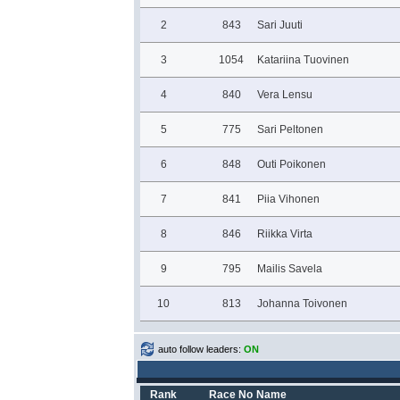
2
843
Sari Juuti
3
1054
Katariina Tuovinen
4
840
Vera Lensu
5
775
Sari Peltonen
6
848
Outi Poikonen
7
841
Piia Vihonen
8
846
Riikka Virta
9
795
Mailis Savela
10
813
Johanna Toivonen
auto follow leaders:
ON
Rank
Race No
Name