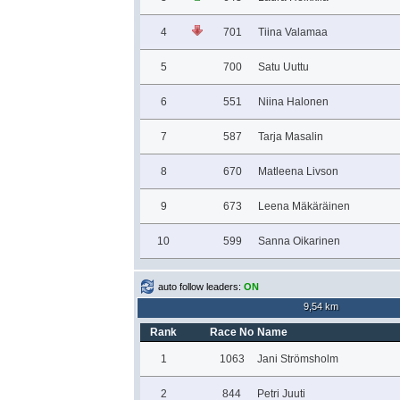
4
701
Tiina Valamaa
5
700
Satu Uuttu
6
551
Niina Halonen
7
587
Tarja Masalin
8
670
Matleena Livson
9
673
Leena Mäkäräinen
10
599
Sanna Oikarinen
auto follow leaders:
ON
9,54 km
Rank
Race No
Name
1
1063
Jani Strömsholm
2
844
Petri Juuti