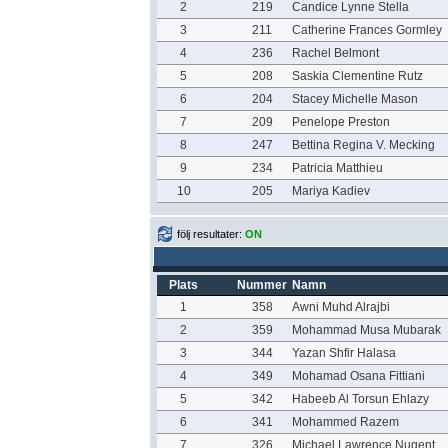
2
219
Candice Lynne Stella
3
211
Catherine Frances Gormley
4
236
Rachel Belmont
5
208
Saskia Clementine Rutz
6
204
Stacey Michelle Mason
7
209
Penelope Preston
8
247
Bettina Regina V. Mecking
9
234
Patricia Matthieu
10
205
Mariya Kadiev
följ resultater:
ON
Plats
Nummer
Namn
1
358
Awni Muhd Alrajbi
2
359
Mohammad Musa Mubarak
3
344
Yazan Shfir Halasa
4
349
Mohamad Osana Fittiani
5
342
Habeeb Al Torsun Ehlazy
6
341
Mohammed Razem
7
326
Michael Lawrence Nugent