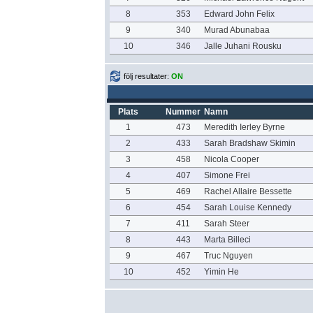
8
353
Edward John Felix
9
340
Murad Abunabaa
10
346
Jalle Juhani Rousku
följ resultater:
ON
Plats
Nummer
Namn
1
473
Meredith Ierley Byrne
2
433
Sarah Bradshaw Skimin
3
458
Nicola Cooper
4
407
Simone Frei
5
469
Rachel Allaire Bessette
6
454
Sarah Louise Kennedy
7
411
Sarah Steer
8
443
Marta Billeci
9
467
Truc Nguyen
10
452
Yimin He