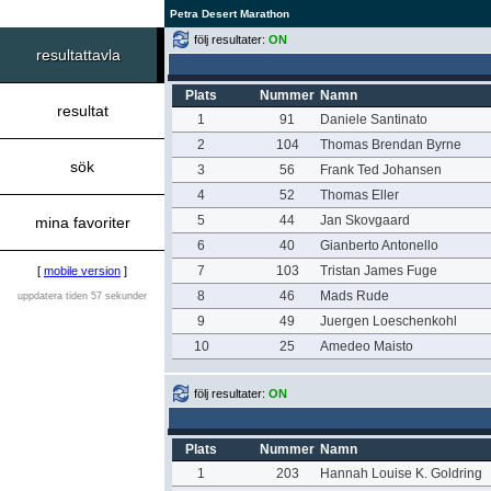
Petra Desert Marathon
följ resultater:
ON
resultattavla
Plats
Nummer
Namn
resultat
1
91
Daniele Santinato
2
104
Thomas Brendan Byrne
sök
3
56
Frank Ted Johansen
4
52
Thomas Eller
5
44
Jan Skovgaard
mina favoriter
6
40
Gianberto Antonello
7
103
Tristan James Fuge
[
mobile version
]
8
46
Mads Rude
uppdatera tiden 57 sekunder
9
49
Juergen Loeschenkohl
10
25
Amedeo Maisto
följ resultater:
ON
Plats
Nummer
Namn
1
203
Hannah Louise K. Goldring