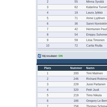
2
55
Minna Syvälä
3
62
Katariina Tuovi
4
19
Laura Jylkkä
5
71
Anne Lyytinen
6
36
Sanni Nordströ
7
42
Hermunen Paul
8
54
Emppu Suhone
9
59
Liisa Timonen
10
72
Carita Riutta
följ resultater:
ON
Plats
Nummer
Namn
1
200
Timi Malinen
2
246
Richard Robins
3
229
Jussi Partanen
4
320
Petri Juuti
5
219
Timo Nikula
6
186
Gregory Le Ber
7
258
Thomas Schrev