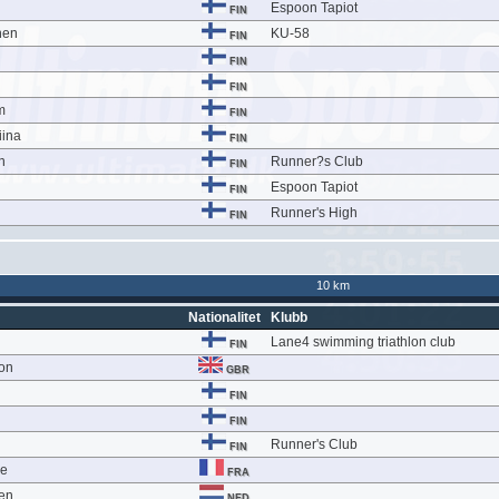
Espoon Tapiot
FIN
nen
KU-58
FIN
FIN
FIN
m
FIN
iina
FIN
n
Runner?s Club
FIN
Espoon Tapiot
FIN
Runner's High
FIN
10 km
Nationalitet
Klubb
Lane4 swimming triathlon club
FIN
on
GBR
FIN
FIN
Runner's Club
FIN
re
FRA
en
NED