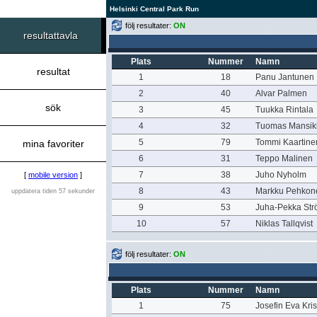
Helsinki Central Park Run
följ resultater:
ON
resultattavla
Plats
Nummer
Namn
resultat
1
18
Panu Jantunen
2
40
Alvar Palmen
sök
3
45
Tuukka Rintala
4
32
Tuomas Mansik
5
79
Tommi Kaartine
mina favoriter
6
31
Teppo Malinen
7
38
Juho Nyholm
[
mobile version
]
8
43
Markku Pehkon
uppdatera tiden 57 sekunder
9
53
Juha-Pekka St
10
57
Niklas Tallqvist
följ resultater:
ON
Plats
Nummer
Namn
1
75
Josefin Eva Kri