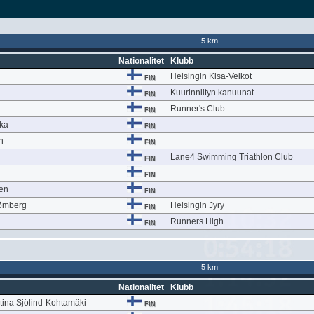
5 km
Nationalitet
Klubb
Helsingin Kisa-Veikot
FIN
Kuurinniityn kanuunat
FIN
Runner's Club
FIN
ka
FIN
n
FIN
Lane4 Swimming Triathlon Club
FIN
FIN
en
FIN
römberg
Helsingin Jyry
FIN
Runners High
FIN
5 km
Nationalitet
Klubb
stina Sjölind-Kohtamäki
FIN