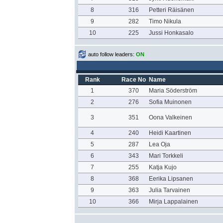
8
316
Petteri Räisänen
9
282
Timo Nikula
10
225
Jussi Honkasalo
auto follow leaders:
ON
Rank
Race No
Name
1
370
Maria Söderström
2
276
Sofia Muinonen
3
351
Oona Valkeinen
4
240
Heidi Kaartinen
5
287
Lea Oja
6
343
Mari Torkkeli
7
255
Katja Kujo
8
368
Eerika Lipsanen
9
363
Julia Tarvainen
10
366
Mirja Lappalainen