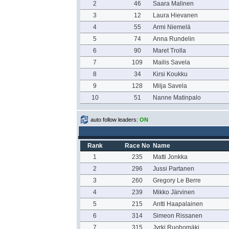
2
46
Saara Malinen
3
12
Laura Hievanen
4
55
Armi Niemelä
5
74
Anna Rundelin
6
90
Maret Trolla
7
109
Mailis Savela
8
34
Kirsi Koukku
9
128
Milja Savela
10
51
Nanne Matinpalo
auto follow leaders:
ON
Rank
Race No
Name
1
235
Matti Jonkka
2
296
Jussi Partanen
3
260
Gregory Le Berre
4
239
Mikko Järvinen
5
215
Antti Haapalainen
6
314
Simeon Rissanen
7
315
Jyrki Ruohomäki