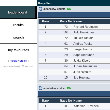
Haaga Run
auto follow leaders:
ON
leaderboard
Rank
Race No
Name
results
1
73
Richard Robinson
2
108
Antti Honkimaa
search
3
72
Tuukka Rintala
4
61
Andras Pauko
5
23
Sergei Ivanov
my favourites
6
29
Aapo Kinnunen
7
30
Jukka Kivelä
[
mobile version
]
8
64
Juhani Pietarinen
auto refreshing in 57 seconds
9
57
Juho Nyholm
10
15
Ilpo Huolman
auto follow leaders:
ON
Rank
Race No
Name
1
103
Katariina Tuovinen