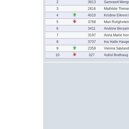
2
3813
Samrawit Meng
3
2816
Mathilde Theis
4
4010
Kristine Eikrem
5
3768
Mari Rolighete
6
3411
Andrine Benjam
7
3197
Anna Marie Nor
8
3737
Ina Halle Haug
9
2358
Vienna Søyland
10
327
Astrid Brathaug