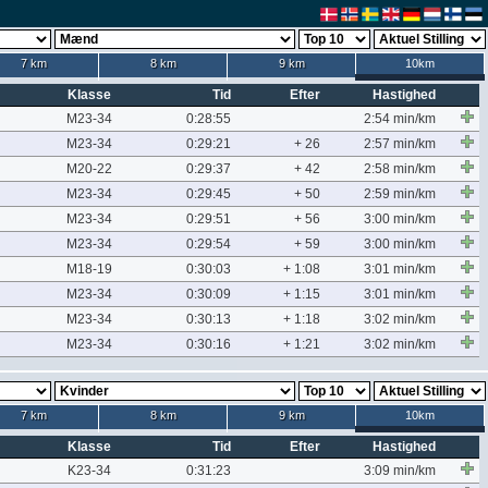
7 km
8 km
9 km
10km
Klasse
Tid
Efter
Hastighed
M23-34
0:28:55
2:54 min/km
M23-34
0:29:21
+ 26
2:57 min/km
M20-22
0:29:37
+ 42
2:58 min/km
M23-34
0:29:45
+ 50
2:59 min/km
M23-34
0:29:51
+ 56
3:00 min/km
M23-34
0:29:54
+ 59
3:00 min/km
M18-19
0:30:03
+ 1:08
3:01 min/km
M23-34
0:30:09
+ 1:15
3:01 min/km
M23-34
0:30:13
+ 1:18
3:02 min/km
M23-34
0:30:16
+ 1:21
3:02 min/km
7 km
8 km
9 km
10km
Klasse
Tid
Efter
Hastighed
K23-34
0:31:23
3:09 min/km