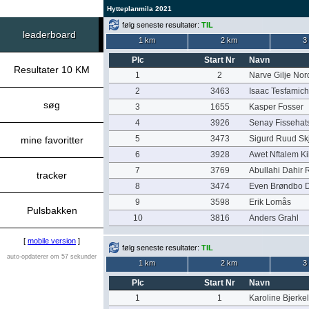
Hytteplanmila 2021
følg seneste resultater:
TIL
leaderboard
1 km
2 km
3
Plc
Start Nr
Navn
Resultater 10 KM
1
2
Narve Gilje Nor
2
3463
Isaac Tesfamich
søg
3
1655
Kasper Fosser
4
3926
Senay Fissehat
5
3473
Sigurd Ruud Sk
mine favoritter
6
3928
Awet Nftalem K
7
3769
Abullahi Dahir 
tracker
8
3474
Even Brøndbo 
9
3598
Erik Lomås
Pulsbakken
10
3816
Anders Grahl
[
mobile version
]
følg seneste resultater:
TIL
auto-opdaterer om 57 sekunder
1 km
2 km
3
Plc
Start Nr
Navn
1
1
Karoline Bjerke