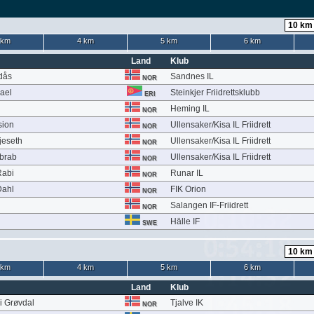
 km
4 km
5 km
6 km
Land
Klub
dås
Sandnes IL
NOR
ael
Steinkjer Friidrettsklubb
ERI
Heming IL
NOR
sion
Ullensaker/Kisa IL Friidrett
NOR
jeseth
Ullensaker/Kisa IL Friidrett
NOR
ibrab
Ullensaker/Kisa IL Friidrett
NOR
Rabi
Runar IL
NOR
Dahl
FIK Orion
NOR
Salangen IF-Friidrett
NOR
Hälle IF
SWE
 km
4 km
5 km
6 km
Land
Klub
li Grøvdal
Tjalve IK
NOR