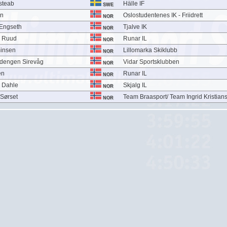
steab
Hälle IF
SWE
en
Oslostudentenes IK - Friidrett
NOR
 Engseth
Tjalve IK
NOR
n Ruud
Runar IL
NOR
insen
Lillomarka Skiklubb
NOR
dengen Sirevåg
Vidar Sportsklubben
NOR
en
Runar IL
NOR
 Dahle
Skjalg IL
NOR
 Sørset
Team Braasport/ Team Ingrid Kristian
NOR