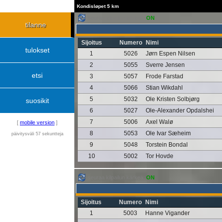
Kondisløpet 5 km
seuraa kilpailun kärkeä:
ON
tilanne
Sijoitus
Numero
Nimi
tulokset
1
5026
Jørn Espen Nilsen
2
5055
Sverre Jensen
etsi
3
5057
Frode Farstad
4
5066
Stian Wikdahl
5
5032
Ole Kristen Solbjørg
suosikit
6
5027
Ole-Alexander Opdalshei
7
5006
Axel Walø
[
mobile version
]
8
5053
Ole Ivar Sæheim
päivitysväli 57 sekuntteja
9
5048
Torstein Bondal
10
5002
Tor Hovde
seuraa kilpailun kärkeä:
ON
Sijoitus
Numero
Nimi
1
5003
Hanne Vigander