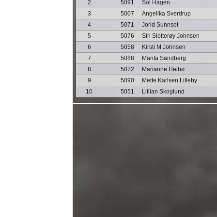
2
5091
Sol Hagen
3
5007
Angelika Sverdrup
4
5071
Jorid Sunnset
5
5076
Siri Slotterøy Johnsen
6
5058
Kirsti M Johnsen
7
5088
Marita Sandberg
8
5072
Marianne Heibø
9
5090
Mette Karlsen Lilleby
10
5051
Lillian Skoglund