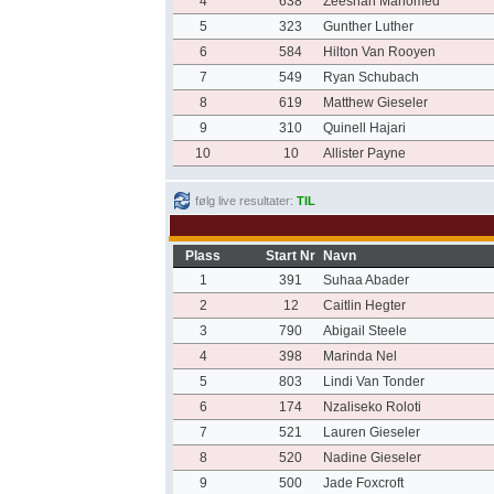
4
638
Zeeshan Mahomed
5
323
Gunther Luther
6
584
Hilton Van Rooyen
7
549
Ryan Schubach
8
619
Matthew Gieseler
9
310
Quinell Hajari
10
10
Allister Payne
følg live resultater:
TIL
Plass
Start Nr
Navn
1
391
Suhaa Abader
2
12
Caitlin Hegter
3
790
Abigail Steele
4
398
Marinda Nel
5
803
Lindi Van Tonder
6
174
Nzaliseko Roloti
7
521
Lauren Gieseler
8
520
Nadine Gieseler
9
500
Jade Foxcroft