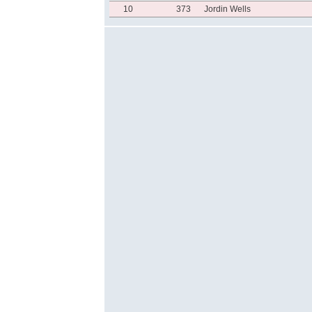
10
373
Jordin Wells