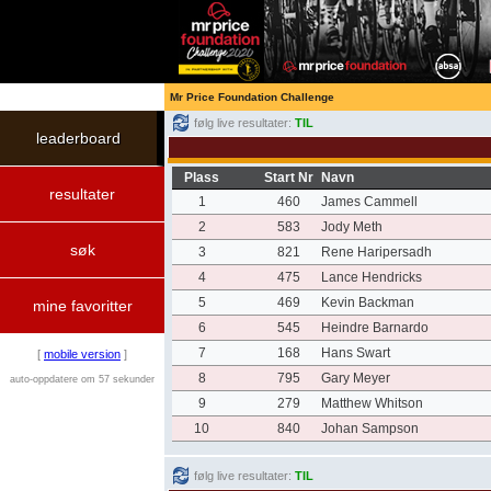
Mr Price Foundation Challenge
følg live resultater:
TIL
leaderboard
Plass
Start Nr
Navn
resultater
1
460
James Cammell
2
583
Jody Meth
søk
3
821
Rene Haripersadh
4
475
Lance Hendricks
5
469
Kevin Backman
mine favoritter
6
545
Heindre Barnardo
7
168
Hans Swart
[
mobile version
]
8
795
Gary Meyer
auto-oppdatere om 57 sekunder
9
279
Matthew Whitson
10
840
Johan Sampson
følg live resultater:
TIL