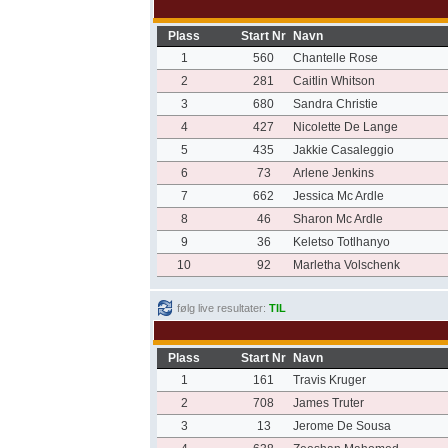
Plass
Start Nr
Navn
1
560
Chantelle Rose
2
281
Caitlin Whitson
3
680
Sandra Christie
4
427
Nicolette De Lange
5
435
Jakkie Casaleggio
6
73
Arlene Jenkins
7
662
Jessica Mc Ardle
8
46
Sharon Mc Ardle
9
36
Keletso Totlhanyo
10
92
Marletha Volschenk
følg live resultater:
TIL
Plass
Start Nr
Navn
1
161
Travis Kruger
2
708
James Truter
3
13
Jerome De Sousa