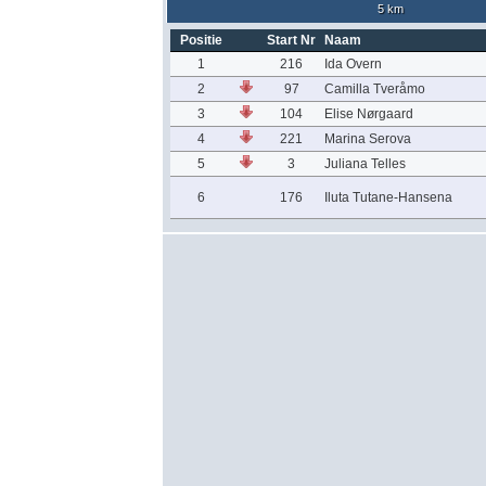
5 km
Positie
Start Nr
Naam
1
216
Ida Overn
2
97
Camilla Tveråmo
3
104
Elise Nørgaard
4
221
Marina Serova
5
3
Juliana Telles
6
176
Iluta Tutane-Hansena