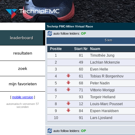
Technip FMC-Milen Virtual Race
auto follow leiders:
OP
leaderboard
5 km
Positie
Start Nr
Naam
resultaten
1
81
Timothée Jung
2
49
Lachlan Mckenzie
zoek
3
60
Even Helle
4
61
Tobias R Borgenhov
5
68
Peter Nadin
mijn favorieten
6
71
Vittorio Moriggi
7
93
Torgeir Helland
[
mobile version
]
8
12
Louis-Marc Pousset
automatisch verversen 57
seconden
9
84
Espen Haraldsen
10
91
Lars Ljosland
auto follow leiders:
OP