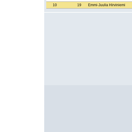
10
19
Emmi-Juulia Hirviniemi