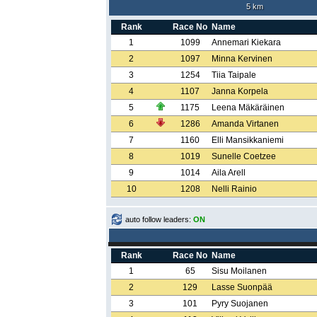
5 km
Rank
Race No
Name
1
1099
Annemari Kiekara
2
1097
Minna Kervinen
3
1254
Tiia Taipale
4
1107
Janna Korpela
5
1175
Leena Mäkäräinen
6
1286
Amanda Virtanen
7
1160
Elli Mansikkaniemi
8
1019
Sunelle Coetzee
9
1014
Aila Arell
10
1208
Nelli Rainio
auto follow leaders:
ON
Rank
Race No
Name
1
65
Sisu Moilanen
2
129
Lasse Suonpää
3
101
Pyry Suojanen