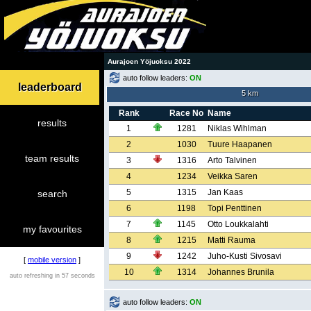
Aurajoen Yöjuoksu 2022
auto follow leaders:
ON
leaderboard
5 km
Rank
Race No
Name
results
1
1281
Niklas Wihlman
2
1030
Tuure Haapanen
team results
3
1316
Arto Talvinen
4
1234
Veikka Saren
5
1315
Jan Kaas
search
6
1198
Topi Penttinen
7
1145
Otto Loukkalahti
my favourites
8
1215
Matti Rauma
9
1242
Juho-Kusti Sivosavi
[
mobile version
]
10
1314
Johannes Brunila
auto refreshing in 57 seconds
auto follow leaders:
ON