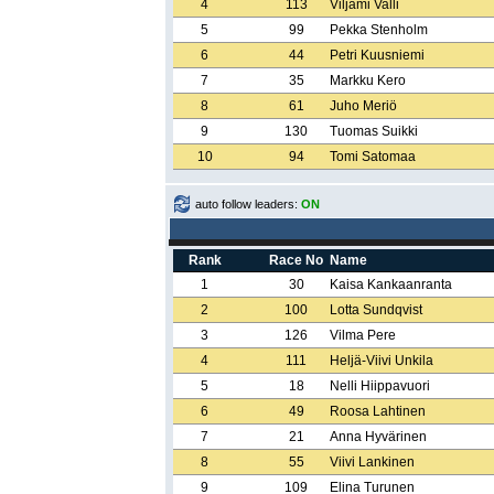
4
113
Viljami Valli
5
99
Pekka Stenholm
6
44
Petri Kuusniemi
7
35
Markku Kero
8
61
Juho Meriö
9
130
Tuomas Suikki
10
94
Tomi Satomaa
auto follow leaders:
ON
Rank
Race No
Name
1
30
Kaisa Kankaanranta
2
100
Lotta Sundqvist
3
126
Vilma Pere
4
111
Heljä-Viivi Unkila
5
18
Nelli Hiippavuori
6
49
Roosa Lahtinen
7
21
Anna Hyvärinen
8
55
Viivi Lankinen
9
109
Elina Turunen