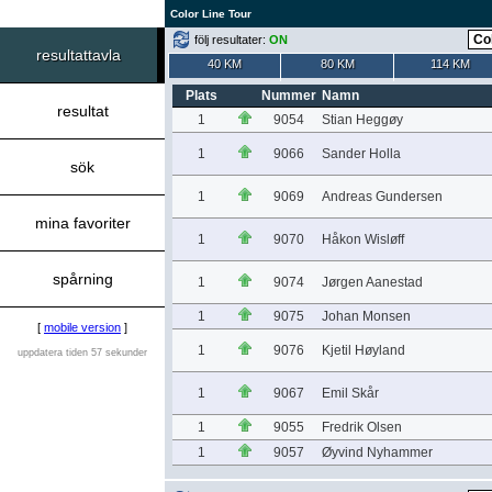
Color Line Tour
följ resultater:
ON
resultattavla
40 KM
80 KM
114 KM
Plats
Nummer
Namn
resultat
1
9054
Stian Heggøy
1
9066
Sander Holla
sök
1
9069
Andreas Gundersen
mina favoriter
1
9070
Håkon Wisløff
spårning
1
9074
Jørgen Aanestad
1
9075
Johan Monsen
[
mobile version
]
1
9076
Kjetil Høyland
uppdatera tiden 57 sekunder
1
9067
Emil Skår
1
9055
Fredrik Olsen
1
9057
Øyvind Nyhammer