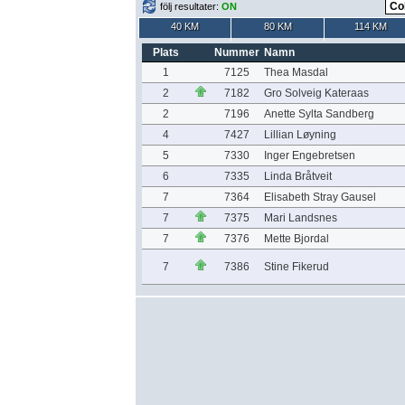
följ resultater:
ON
40 KM
80 KM
114 KM
Plats
Nummer
Namn
1
7125
Thea Masdal
2
7182
Gro Solveig Kateraas
2
7196
Anette Sylta Sandberg
4
7427
Lillian Løyning
5
7330
Inger Engebretsen
6
7335
Linda Bråtveit
7
7364
Elisabeth Stray Gausel
7
7375
Mari Landsnes
7
7376
Mette Bjordal
7
7386
Stine Fikerud