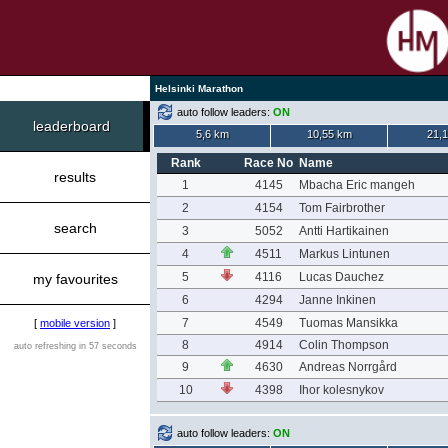
Helsinki Marathon
auto follow leaders:
ON
leaderboard
5,6 km
10,55 km
21,
Rank
Race No
Name
results
1
4145
Mbacha Eric mangeh
2
4154
Tom Fairbrother
search
3
5052
Antti Hartikainen
4
4511
Markus Lintunen
5
4116
Lucas Dauchez
my favourites
6
4294
Janne Inkinen
7
4549
Tuomas Mansikka
[
mobile version
]
8
4914
Colin Thompson
auto refreshing in 57 seconds
9
4630
Andreas Norrgård
10
4398
Ihor kolesnykov
auto follow leaders:
ON