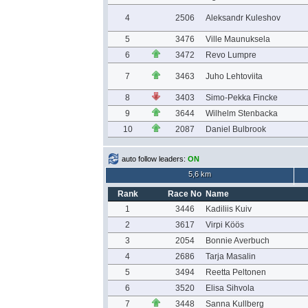
4
2506
Aleksandr Kuleshov
5
3476
Ville Maunuksela
6
3472
Revo Lumpre
7
3463
Juho Lehtoviita
8
3403
Simo-Pekka Fincke
9
3644
Wilhelm Stenbacka
10
2087
Daniel Bulbrook
auto follow leaders:
ON
5,6 km
Rank
Race No
Name
1
3446
Kadiliis Kuiv
2
3617
Virpi Köös
3
2054
Bonnie Averbuch
4
2686
Tarja Masalin
5
3494
Reetta Peltonen
6
3520
Elisa Sihvola
7
3448
Sanna Kullberg