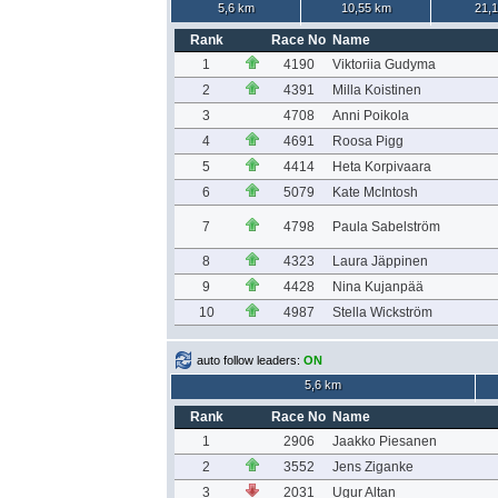
5,6 km
10,55 km
21,
Rank
Race No
Name
1
4190
Viktoriia Gudyma
2
4391
Milla Koistinen
3
4708
Anni Poikola
4
4691
Roosa Pigg
5
4414
Heta Korpivaara
6
5079
Kate McIntosh
7
4798
Paula Sabelström
8
4323
Laura Jäppinen
9
4428
Nina Kujanpää
10
4987
Stella Wickström
auto follow leaders:
ON
5,6 km
Rank
Race No
Name
1
2906
Jaakko Piesanen
2
3552
Jens Ziganke
3
2031
Ugur Altan