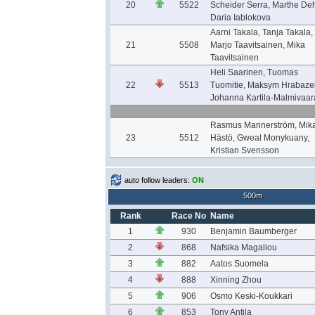
20
5522
Scheider Serra, Marthe Deh
Daria Iablokova
Aarni Takala, Tanja Takala,
21
5508
Marjo Taavitsainen, Mika
Taavitsainen
Heli Saarinen, Tuomas
22
5513
Tuomitie, Maksym Hrabazei
Johanna Kartila-Malmivaar
Rasmus Mannerström, Mik
23
5512
Hästö, Gweal Monykuany,
Kristian Svensson
auto follow leaders:
ON
500m
Rank
Race No
Name
1
930
Benjamin Baumberger
2
868
Nafsika Magaliou
3
882
Aatos Suomela
4
888
Xinning Zhou
5
906
Osmo Keski-Koukkari
6
853
Tony Antila