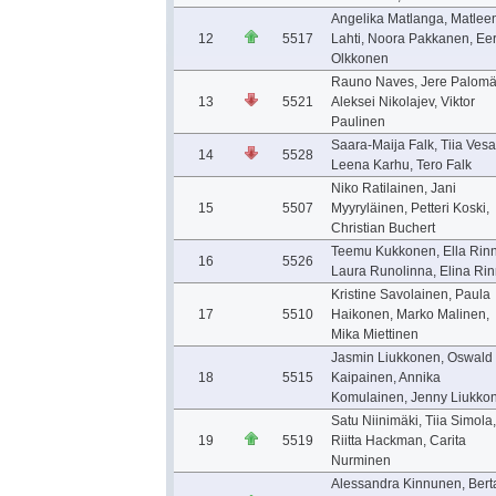
Angelika Matlanga, Matlee
12
5517
Lahti, Noora Pakkanen, Eer
Olkkonen
Rauno Naves, Jere Palomä
13
5521
Aleksei Nikolajev, Viktor
Paulinen
Saara-Maija Falk, Tiia Vesa
14
5528
Leena Karhu, Tero Falk
Niko Ratilainen, Jani
15
5507
Myyryläinen, Petteri Koski,
Christian Buchert
Teemu Kukkonen, Ella Rinn
16
5526
Laura Runolinna, Elina Ri
Kristine Savolainen, Paula
17
5510
Haikonen, Marko Malinen,
Mika Miettinen
Jasmin Liukkonen, Oswald
18
5515
Kaipainen, Annika
Komulainen, Jenny Liukko
Satu Niinimäki, Tiia Simola,
19
5519
Riitta Hackman, Carita
Nurminen
Alessandra Kinnunen, Bert