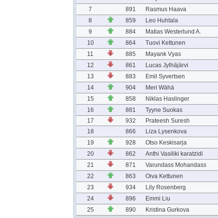
7
891
Rasmus Haava
8
859
Leo Huhtala
9
884
Matias Westerlund A.
10
864
Tuovi Kettunen
11
885
Mayank Vyas
12
861
Lucas Jylhäjärvi
13
883
Emil Syvertsen
14
904
Meri Wähä
15
858
Niklas Haslinger
16
881
Tyyne Suokas
17
932
Prateesh Suresh
18
866
Liza Lysenkova
19
928
Otso Keskisarja
20
862
Anthi Vasiliki karatzidi
21
871
Varundass Mohandass
22
863
Oiva Kettunen
23
934
Lily Rosenberg
24
896
Emmi Liu
25
890
Kristina Gurkova