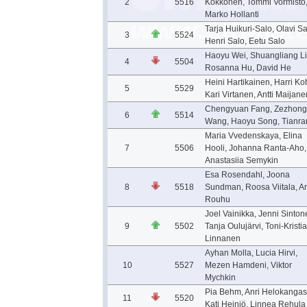
2
5516
Kokkonen, Tommi Vormisto
Marko Hollanti
Tarja Huikuri-Salo, Olavi Sa
3
5524
Henri Salo, Eetu Salo
Haoyu Wei, Shuangliang Li
4
5504
Rosanna Hu, David He
Heini Hartikainen, Harri Ko
5
5529
Kari Virtanen, Antti Maijane
Chengyuan Fang, Zezhong
6
5514
Wang, Haoyu Song, Tianran
Maria Vvedenskaya, Elina
7
5506
Hooli, Johanna Ranta-Aho,
Anastasiia Semykin
Esa Rosendahl, Joona
8
5518
Sundman, Roosa Viitala, A
Rouhu
Joel Vainikka, Jenni Sinton
9
5502
Tanja Oulujärvi, Toni-Kristi
Linnanen
Ayhan Molla, Lucia Hirvi,
10
5527
Mezen Hamdeni, Viktor
Mychkin
Pia Behm, Anri Helokangas
11
5520
Kati Heiniö, Linnea Rehula