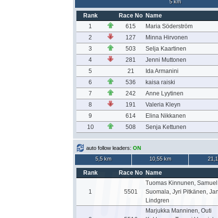
5 km
Rank
Race No
Name
1
615
Maria Söderström
2
127
Minna Hirvonen
3
503
Selja Kaartinen
4
281
Jenni Muttonen
5
21
Ida Armanini
6
536
kaisa raiski
7
242
Anne Lyytinen
8
191
Valeria Kleyn
9
614
Elina Nikkanen
10
508
Senja Kettunen
auto follow leaders:
ON
5,5 km
10,55 km
21,
Rank
Race No
Name
Tuomas Kinnunen, Samuel
1
5501
Suomala, Jyri Pitkänen, Ja
Lindgren
Marjukka Manninen, Outi