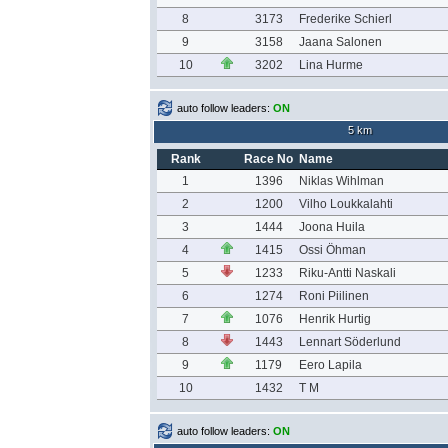
8
3173
Frederike Schierl
9
3158
Jaana Salonen
10
3202
Lina Hurme
auto follow leaders:
ON
5 km
Rank
Race No
Name
1
1396
Niklas Wihlman
2
1200
Vilho Loukkalahti
3
1444
Joona Huila
4
1415
Ossi Öhman
5
1233
Riku-Antti Naskali
6
1274
Roni Piilinen
7
1076
Henrik Hurtig
8
1443
Lennart Söderlund
9
1179
Eero Lapila
10
1432
T M
auto follow leaders:
ON