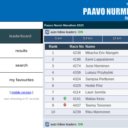
Paavo Nurmi Marathon 2023
auto follow leaders:
ON
leaderboard
5 km
9,9 km
15 km
Rank
Race No
Name
results
1
4238
Mbacha Eric Mangeh
2
4196
Eemi Lappalainen
search
3
4274
Jussi Nieminen
4
4336
Lukasz Przybylski
5
4324
Sampsa Perttunen
my favourites
6
4329
Heikki Piisi
7
4114
Lauri Junnila
[
mobile version
]
8
4141
Matias Keso
auto refreshing in 57 seconds
9
4437
Teemu Toivonen
10
4239
Riku Mannonen
auto follow leaders:
ON