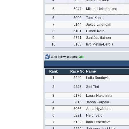
4
5055
Jere Helminen
5
5047
Mikael Heikinheimo
6
5090
Tomi Kanto
7
5144
Jakob Lindholm
8
5101
Elmeri Kero
9
5321
Jani Juutilainen
10
5165
Iivo Metsä-Eerola
auto follow leaders:
ON
Rank
Race No
Name
1
5240
Lotta Sundqvist
2
5253
Sini Tirri
3
5176
Laura Nakolinna
4
5111
Janna Korpela
5
5066
Anna Hyvärinen
6
5221
Heidi Sajo
7
5132
Inna Lebedieva
8
5259
Johanna Uusi-Uitto