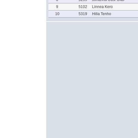
9
5102
Linnea Kero
10
5319
Hilla Tenho