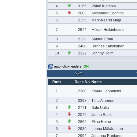
4
3165
Väinö Klemola
5
2003
Alexander Coombs
6
2155
Mark-Kaarel Mägi
7
2974
Mikael Heikinheimo
8
2123
Santeri Erola
9
2480
Hannes Kankkunen
10
2322
Johnny Holm
auto follow leaders:
ON
5 km
Rank
Race No
Name
1
2380
Klaara Leponiemi
2
3398
Tiina Alhonen
3
2771
Satu Uuttu
4
2079
Jonna Railio
5
2862
Elina Heino
6
2939
Leena Mäkäräinen
7
2992
Johanna Rantanen