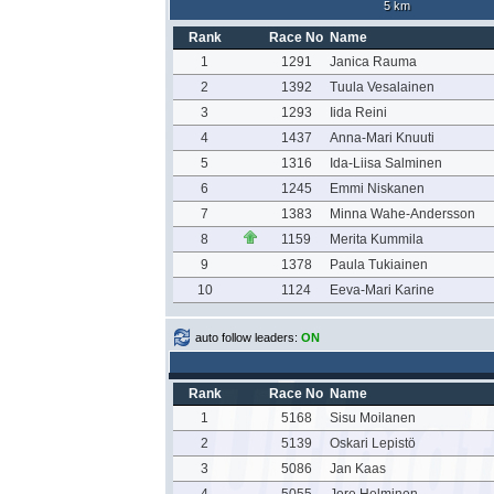
5 km
Rank
Race No
Name
1
1291
Janica Rauma
2
1392
Tuula Vesalainen
3
1293
Iida Reini
4
1437
Anna-Mari Knuuti
5
1316
Ida-Liisa Salminen
6
1245
Emmi Niskanen
7
1383
Minna Wahe-Andersson
8
1159
Merita Kummila
9
1378
Paula Tukiainen
10
1124
Eeva-Mari Karine
auto follow leaders:
ON
Rank
Race No
Name
1
5168
Sisu Moilanen
2
5139
Oskari Lepistö
3
5086
Jan Kaas