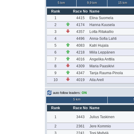
5 km
9,9 km
15 km
Rank
Race No
Name
1
4415
Elina Suomela
2
4174
Hanna Kuusela
3
4357
Lotta Ritakallio
4
4496
Anna-Sofia Lahti
5
4083
Katri Hujala
6
4218
Miila Leppänen
7
4016
Angelika Anttila
8
4309
Maria Paasikivi
9
4347
Tanja Rauma-Pinola
10
4019
Aila Arell
auto follow leaders:
ON
5 km
Rank
Race No
Name
1
3443
Julius Taskinen
2
2361
Jere Kommio
3
2241
Toni Myllylä