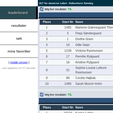
ALT for damerne Løbet - København Søndag
følg live resultater:
TIL
leaderboard
Plass
Start Nr
Navn
resultater
1
1485
Marlene Grønnegaard The
2
3
Freja Søndergaard
søk
3
1
Dorthe Gram
4
19
Gitte Sejer
5
1238
Victoria Rasmussen
mine favoritter
6
17
Pernille Rytgaard
7
18
Kristine Rytgaard
[
mobile version
]
Sophie-Louise Lefevre
auto-oppdatere om 57 sekunder
8
31
Rasmussen
9
98
Cecilie Højbak
10
1486
Sarah Munch Holm
følg live resultater:
TIL
Plass
Start Nr
Navn