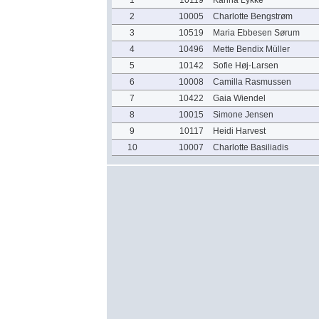
1
10119
Karina Lykke
2
10005
Charlotte Bengstrøm
3
10519
Maria Ebbesen Sørum
4
10496
Mette Bendix Müller
5
10142
Sofie Høj-Larsen
6
10008
Camilla Rasmussen
7
10422
Gaia Wiendel
8
10015
Simone Jensen
9
10117
Heidi Harvest
10
10007
Charlotte Basiliadis