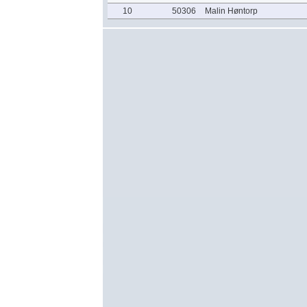
10
50306
Malin Høntorp