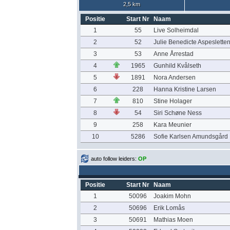
2,5 km
Positie
Start Nr
Naam
1
55
Live Solheimdal
2
52
Julie Benedicte Aspeslette
3
53
Anne Årrestad
4
1965
Gunhild Kvålseth
5
1891
Nora Andersen
6
228
Hanna Kristine Larsen
7
810
Stine Holager
8
54
Siri Schøne Ness
9
258
Kara Meunier
10
5286
Sofie Karlsen Amundsgård
auto follow leiders:
OP
Positie
Start Nr
Naam
1
50096
Joakim Mohn
2
50696
Erik Lomås
3
50691
Mathias Moen