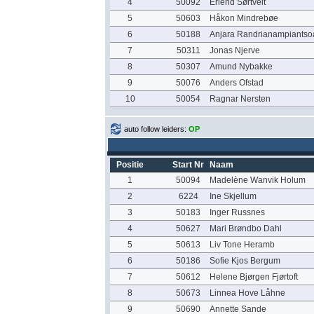
4
50092
Erlend Sørtveit
5
50603
Håkon Mindrebøe
6
50188
Anjara Randrianampiantso
7
50311
Jonas Njerve
8
50307
Amund Nybakke
9
50076
Anders Ofstad
10
50054
Ragnar Nersten
auto follow leiders:
OP
Positie
Start Nr
Naam
1
50094
Madelène Wanvik Holum
2
6224
Ine Skjellum
3
50183
Inger Russnes
4
50627
Mari Brøndbo Dahl
5
50613
Liv Tone Heramb
6
50186
Sofie Kjos Bergum
7
50612
Helene Bjørgen Fjørtoft
8
50673
Linnea Hove Låhne
9
50690
Annette Sande