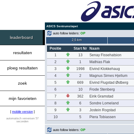
ASICS Sentrumsløpet
auto follow leiders:
OP
leaderboard
2,5 km
Positie
Start Nr
Naam
resultaten
1
13
Senay Fissehatsion
2
1
Mathias Flak
ploeg resultaten
3
1998
Eivind Klokkehaug
4
2
Magnus Sirnes Hjellum
5
669
Eivind Flugstad Østberg
zoek
6
10
Frode Stenberg
7
362
Eirik Gramstad
mijn favorieten
8
6
Sondre Lomeland
9
3
Jostein Rogstad
[
mobile version
]
10
5
Piera Tobiassen
automatisch verversen 57
seconden
auto follow leiders:
OP