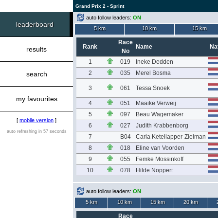
Grand Prix 2 - Sprint
auto follow leaders:
ON
leaderboard
5 km
10 km
15 km
Race
Rank
Name
Na
results
No
1
019
Ineke Dedden
2
035
Merel Bosma
search
3
061
Tessa Snoek
my favourites
4
051
Maaike Verweij
5
097
Beau Wagemaker
[
mobile version
]
6
027
Judith Krabbenborg
auto refreshing in 57 seconds
7
B04
Carla Ketellapper-Zielman
8
018
Eline van Voorden
9
055
Femke Mossinkoff
10
078
Hilde Noppert
auto follow leaders:
ON
5 km
10 km
15 km
20 km
Race