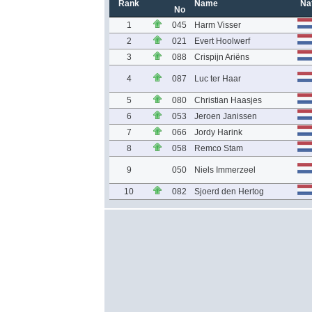
Rank
Name
Na
No
1
045
Harm Visser
2
021
Evert Hoolwerf
3
088
Crispijn Ariëns
4
087
Luc ter Haar
5
080
Christian Haasjes
6
053
Jeroen Janissen
7
066
Jordy Harink
8
058
Remco Stam
9
050
Niels Immerzeel
10
082
Sjoerd den Hertog