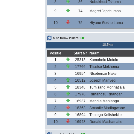
8
86
Nobukhosi Tshuma
9
74
Magret Jepchumba
10
75
Hiyane Geshe Lama
auto follow leiders:
OP
10.5km
Positie
Start Nr
Naam
1
25313
Kamohelo Mofolo
2
17766
Tiisetso Mokhoma
3
16954
Ntsebenzo Nake
4
16512
Joseph Manyedi
5
18348
Tumisang Monnatlala
6
17978
Rirhandzu Rhangani
7
16937
Mandla Mahlangu
8
18363
Amantle Modingwane
9
16894
Tholego Keitshekile
10
16943
Donald Mashamaite