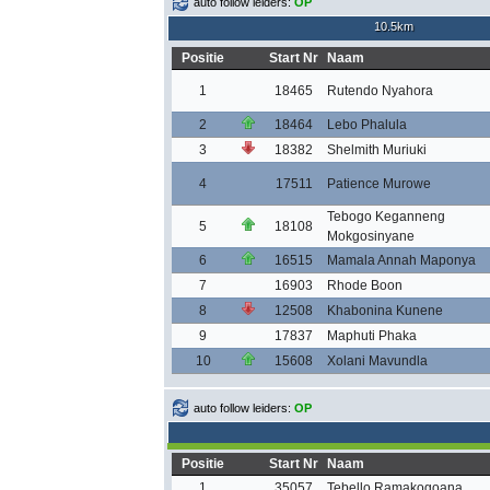
auto follow leiders:
OP
10.5km
Positie
Start Nr
Naam
1
18465
Rutendo Nyahora
2
18464
Lebo Phalula
3
18382
Shelmith Muriuki
4
17511
Patience Murowe
Tebogo Keganneng
5
18108
Mokgosinyane
6
16515
Mamala Annah Maponya
7
16903
Rhode Boon
8
12508
Khabonina Kunene
9
17837
Maphuti Phaka
10
15608
Xolani Mavundla
auto follow leiders:
OP
Positie
Start Nr
Naam
1
35057
Tebello Ramakogoana