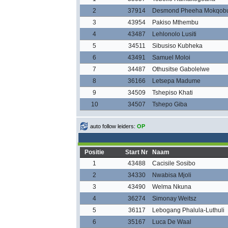
2
37914
Desmond Pheeha Mokqob
3
43954
Pakiso Mthembu
4
43487
Lehlonolo Lusiti
5
34511
Sibusiso Kubheka
6
43491
Samuel Moloi
7
34487
Othusitse Gabolelwe
8
36166
Letsepa Madume
9
34509
Tshepiso Khati
10
34507
Tshepo Giba
auto follow leiders:
OP
Positie
Start Nr
Naam
1
43488
Cacisile Sosibo
2
34330
Nwabisa Mjoli
3
43490
Welma Nkuna
4
36274
Simonay Weitsz
5
36117
Lebogang Phalula-Luthuli
6
35167
Luca De Waal