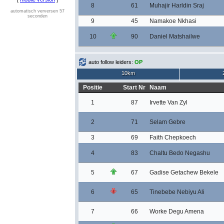
8
61
Muhajir Harldin Sraj
automatisch verversen 57
seconden
9
45
Namakoe Nkhasi
10
90
Daniel Matshailwe
auto follow leiders:
OP
10km
Positie
Start Nr
Naam
1
87
Irvette Van Zyl
2
71
Selam Gebre
3
69
Faith Chepkoech
4
83
Chaltu Bedo Negashu
5
67
Gadise Getachew Bekele
6
65
Tinebebe Nebiyu Ali
7
66
Worke Degu Amena