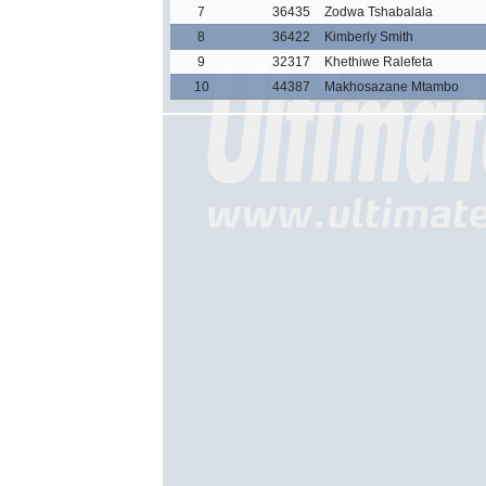
7
36435
Zodwa Tshabalala
8
36422
Kimberly Smith
9
32317
Khethiwe Ralefeta
10
44387
Makhosazane Mtambo