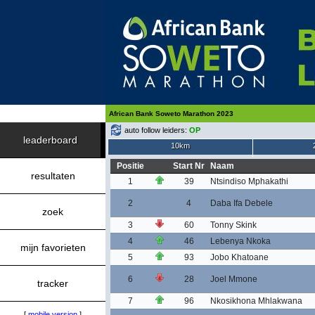
African Bank Soweto Marathon 2023
auto follow leiders:
OP
leaderboard
10km
Positie
Start Nr
Naam
resultaten
1
39
Ntsindiso Mphakathi
2
4
Daba Ifa Debele
zoek
3
60
Tonny Skink
4
46
Lebenya Nkoka
mijn favorieten
5
93
Jobo Khatoane
6
28
Joel Mmone
tracker
7
96
Nkosikhona Mhlakwana
[
mobile version
]