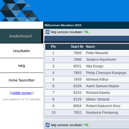
Millennium Marathon 2023
følg seneste resultater:
TIL
leaderboard
Plc
Start Nr
Navn
resultater
1
7889
Peter Mwaniki
2
7886
Sosteov Kipchirchir
søg
3
8001
Atia Koogo
4
7893
Philip Cheruiyot Kangogo
5
7859
Ishmael Arthur
mine favoritter
6
8109
Awini Samuel Ataylar
7
8153
Richard Kweitu
[
mobile version
]
8
8129
Malan Yamputi
auto-opdaterer om 57 sekunder
9
8004
Robert Kipkoech Kirui
10
7852
Kwabena Frempong
følg seneste resultater:
TIL