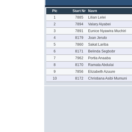
Plc
Start Nr
Navn
1
7885
Lilian Lelei
2
7894
Valary Aiyabei
3
7891
Eunice Nyawira Muchiri
4
8179
Joan Jeruto
5
7860
Sakat Lariba
6
8171
Belinda Segbobr
7
7962
Portia Anaaba
8
8170
Ramata Abdulai
9
7856
Elizabeth Azuure
10
8172
Christiana Asibi Mumuni