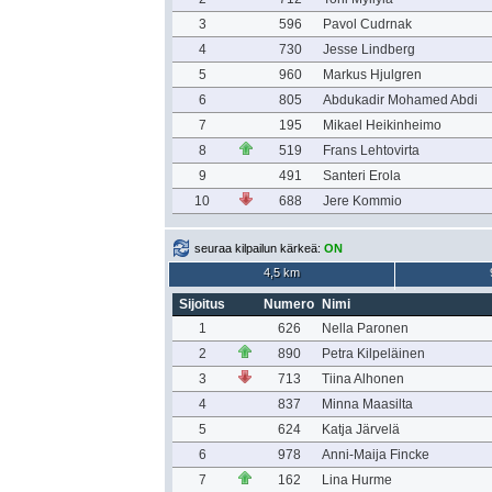
3
596
Pavol Cudrnak
4
730
Jesse Lindberg
5
960
Markus Hjulgren
6
805
Abdukadir Mohamed Abdi
7
195
Mikael Heikinheimo
8
519
Frans Lehtovirta
9
491
Santeri Erola
10
688
Jere Kommio
seuraa kilpailun kärkeä:
ON
4,5 km
Sijoitus
Numero
Nimi
1
626
Nella Paronen
2
890
Petra Kilpeläinen
3
713
Tiina Alhonen
4
837
Minna Maasilta
5
624
Katja Järvelä
6
978
Anni-Maija Fincke
7
162
Lina Hurme