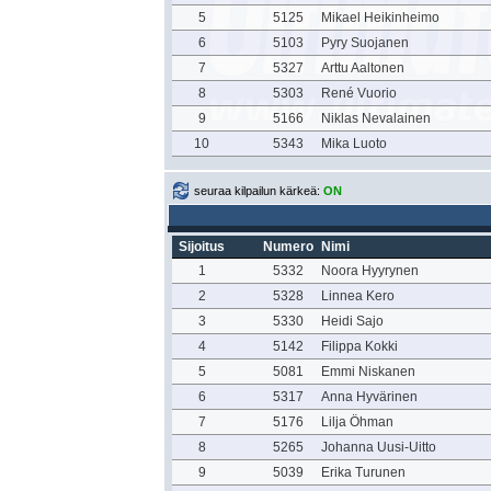
5
5125
Mikael Heikinheimo
6
5103
Pyry Suojanen
7
5327
Arttu Aaltonen
8
5303
René Vuorio
9
5166
Niklas Nevalainen
10
5343
Mika Luoto
seuraa kilpailun kärkeä:
ON
Sijoitus
Numero
Nimi
1
5332
Noora Hyyrynen
2
5328
Linnea Kero
3
5330
Heidi Sajo
4
5142
Filippa Kokki
5
5081
Emmi Niskanen
6
5317
Anna Hyvärinen
7
5176
Lilja Öhman
8
5265
Johanna Uusi-Uitto
9
5039
Erika Turunen