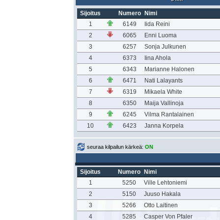
Sijoitus
Numero
Nimi
1
6149
Iida Reini
2
6065
Enni Luoma
3
6257
Sonja Julkunen
4
6373
Iina Ahola
5
6343
Marianne Halonen
6
6471
Nati Lalayants
7
6319
Mikaela White
8
6350
Maija Vallinoja
9
6245
Vilma Rantalainen
10
6423
Janna Korpela
seuraa kilpailun kärkeä:
ON
Sijoitus
Numero
Nimi
1
5250
Ville Lehtoniemi
2
5150
Juuso Hakala
3
5266
Otto Laitinen
4
5285
Casper Von Pfaler