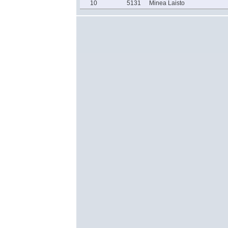
10
5131
Minea Laisto