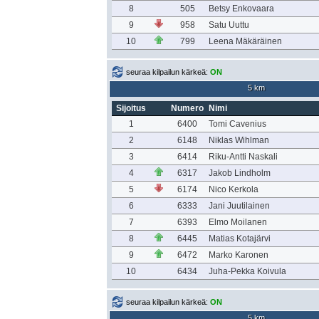
8
505
Betsy Enkovaara
9
958
Satu Uuttu
10
799
Leena Mäkäräinen
seuraa kilpailun kärkeä:
ON
5 km
Sijoitus
Numero
Nimi
1
6400
Tomi Cavenius
2
6148
Niklas Wihlman
3
6414
Riku-Antti Naskali
4
6317
Jakob Lindholm
5
6174
Nico Kerkola
6
6333
Jani Juutilainen
7
6393
Elmo Moilanen
8
6445
Matias Kotajärvi
9
6472
Marko Karonen
10
6434
Juha-Pekka Koivula
seuraa kilpailun kärkeä:
ON
5 km