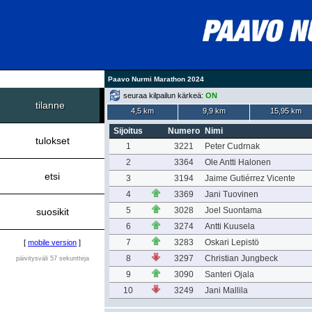
Paavo Nurmi Marathon 2024
seuraa kilpailun kärkeä:
ON
tilanne
4,5 km
9,9 km
15,95 km
Sijoitus
Numero
Nimi
tulokset
1
3221
Peter Cudrnak
2
3364
Ole Antti Halonen
etsi
3
3194
Jaime Gutiérrez Vicente
4
3369
Jani Tuovinen
5
3028
Joel Suontama
suosikit
6
3274
Antti Kuusela
7
3283
Oskari Lepistö
[
mobile version
]
8
3297
Christian Jungbeck
päivitysväli 57 sekuntteja
9
3090
Santeri Ojala
10
3249
Jani Mallila