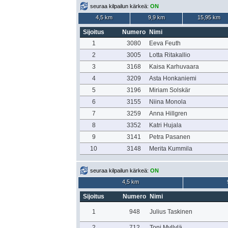
seuraa kilpailun kärkeä:
ON
4,5 km
9,9 km
15,95 km
Sijoitus
Numero
Nimi
1
3080
Eeva Feuth
2
3005
Lotta Ritakallio
3
3168
Kaisa Karhuvaara
4
3209
Asta Honkaniemi
5
3196
Miriam Solskär
6
3155
Niina Monola
7
3259
Anna Hillgren
8
3352
Katri Hujala
9
3141
Petra Pasanen
10
3148
Merita Kummila
seuraa kilpailun kärkeä:
ON
4,5 km
Sijoitus
Numero
Nimi
1
948
Julius Taskinen
2
712
Toni Myllylä