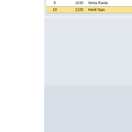
9
1030
Venla Ranta
10
1220
Heidi Sajo