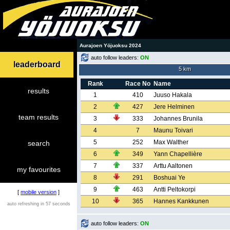
Aurajoen Yöjuoksu 2024
auto follow leaders:
ON
leaderboard
5 km
Rank
Race No
Name
results
1
410
Juuso Hakala
2
427
Jere Helminen
team results
3
333
Johannes Brunila
4
7
Maunu Toivari
5
252
Max Walther
search
6
349
Yann Chapellière
7
337
Arttu Aaltonen
my favourites
8
291
Boshuai Ye
9
463
Antti Peltokorpi
[
mobile version
]
10
365
Hannes Kankkunen
auto refreshing in 57 seconds
auto follow leaders:
ON