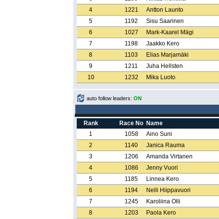
4
1221
Antton Launto
5
1192
Sisu Saarinen
6
1027
Mark-Kaarel Mägi
7
1198
Jaakko Kero
8
1103
Elias Marjamäki
9
1211
Juha Hellsten
10
1232
Mika Luoto
auto follow leaders:
ON
Rank
Race No
Name
1
1058
Aino Suni
2
1140
Janica Rauma
3
1206
Amanda Virtanen
4
1086
Jenny Vuori
5
1185
Linnea Kero
6
1194
Nelli Hiippavuori
7
1245
Karoliina Olli
8
1203
Paola Kero