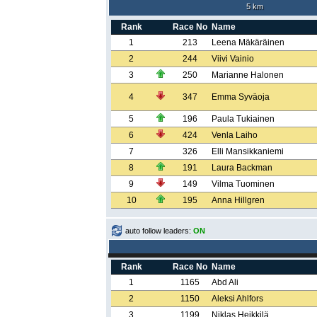
5 km
Rank
Race No
Name
1
213
Leena Mäkäräinen
2
244
Viivi Vainio
3
250
Marianne Halonen
4
347
Emma Syväoja
5
196
Paula Tukiainen
6
424
Venla Laiho
7
326
Elli Mansikkaniemi
8
191
Laura Backman
9
149
Vilma Tuominen
10
195
Anna Hillgren
auto follow leaders:
ON
Rank
Race No
Name
1
1165
Abd Ali
2
1150
Aleksi Ahlfors
3
1199
Niklas Heikkilä