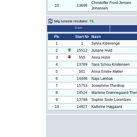
Christoffer Frost-Jensen
10
13696
Johansen
følg seneste resultater:
TIL
5 km
Plc
Start Nr
Navn
1
1
Sylvia Kiberenge
2
15512
Juliane Hvid
3
555
Anna Holm
4
13789
Sara Schou Kristensen
5
501
Anna Emilie Møller
6
14448
Naja Lønbak
7
15753
Josephine Thestrup
8
14524
Marlene Grønnegaard The
9
13788
Sophie Sode Lorentzen
10
14927
Kathrine Højgaard