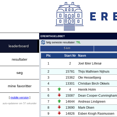
EREMITAGELØBET
følg seneste resultater:
TIL
leaderboard
5 km
Plc
Start Nr
Navn
resultater
1
2
Joel Ibler Lillesø
2
15781
Thijs Mathisen Nijhuis
søg
3
15362
Ole Hesselbjerg
4
13301
Christian Birch Okkels
mine favoritter
5
4
Henrik Holm
6
15087
Dean Cooper-Cunningham
[
mobile version
]
7
14644
Andreas Lindgreen
auto-opdaterer om 57 sekunder
8
13690
Mark Olsen
9
14826
Esben Krogh Rasmussen