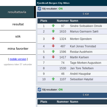
Fjordkraft Bergen City Milen
följ resultater:
ON
resultattavla
5 KM
Plats
Nummer
Namn
resultat
1
97
Sindre Solbakken Omvik
2
1610
Marius Garmann Sørli
sök
3
1324
Morten Gjendem
4
487
Karl Jonas Tronstad
mina favoriter
5
1596
Reidar Austrheim
6
1417
Martin Karlsen
[
mobile version
]
7
74
Tage Morken Augustson
uppdatera tiden 57 sekunder
8
1530
Jan Tore Tellefsen
9
46
André Haugsbø
10
1107
Sebastian Høydal
följ resultater:
ON
5 KM
Plats
Nummer
Namn