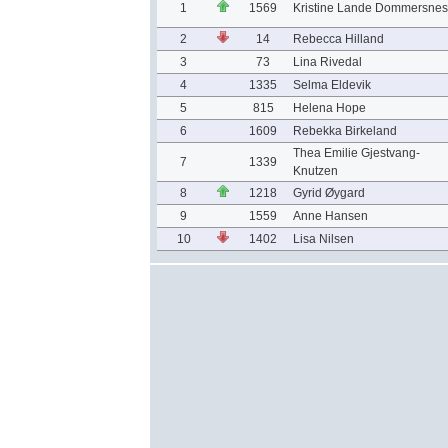
1
1569
Kristine Lande Dommersnes
2
14
Rebecca Hilland
3
73
Lina Rivedal
4
1335
Selma Eldevik
5
815
Helena Hope
6
1609
Rebekka Birkeland
Thea Emilie Gjestvang-
7
1339
Knutzen
8
1218
Gyrid Øygard
9
1559
Anne Hansen
10
1402
Lisa Nilsen