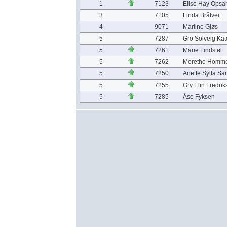
1
7123
Elise Hay Opsa
3
7105
Linda Bråtveit
4
9071
Martine Gjøs
5
7287
Gro Solveig Kat
5
7261
Marie Lindstøl
5
7262
Merethe Homme
5
7250
Anette Sylta S
5
7255
Gry Elin Fredri
5
7285
Åse Fyksen