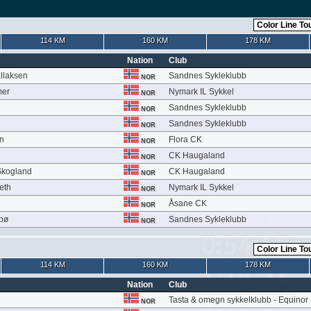
114 KM
160 KM
178 KM
Nation
Club
allaksen
Sandnes Sykleklubb
NOR
mer
Nymark IL Sykkel
NOR
Sandnes Sykleklubb
NOR
Sandnes Sykleklubb
NOR
n
Flora CK
NOR
CK Haugaland
NOR
Skogland
CK Haugaland
NOR
eth
Nymark IL Sykkel
NOR
Åsane CK
NOR
dbø
Sandnes Sykleklubb
NOR
114 KM
160 KM
178 KM
Nation
Club
Tasta & omegn sykkelklubb - Equinor 
NOR