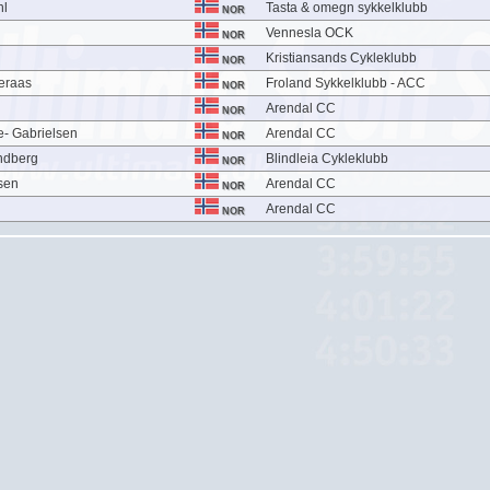
hl
Tasta & omegn sykkelklubb
NOR
Vennesla OCK
NOR
Kristiansands Cykleklubb
NOR
eraas
Froland Sykkelklubb - ACC
NOR
Arendal CC
NOR
- Gabrielsen
Arendal CC
NOR
andberg
Blindleia Cykleklubb
NOR
ksen
Arendal CC
NOR
Arendal CC
NOR