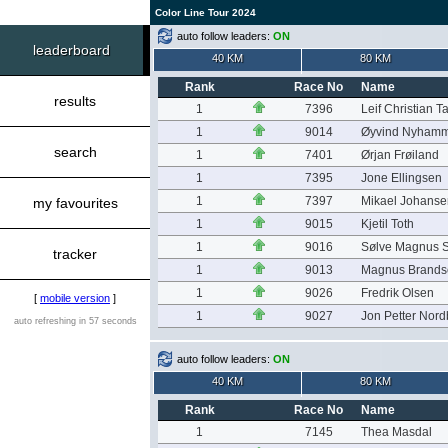
Color Line Tour 2024
auto follow leaders:
ON
leaderboard
40 KM
80 KM
Rank
Race No
Name
results
1
7396
Leif Christian T
1
9014
Øyvind Nyham
search
1
7401
Ørjan Frøiland
1
7395
Jone Ellingsen
1
7397
Mikael Johanse
my favourites
1
9015
Kjetil Toth
1
9016
Sølve Magnus 
tracker
1
9013
Magnus Brands
1
9026
Fredrik Olsen
[
mobile version
]
1
9027
Jon Petter Nor
auto refreshing in 57 seconds
auto follow leaders:
ON
40 KM
80 KM
Rank
Race No
Name
1
7145
Thea Masdal