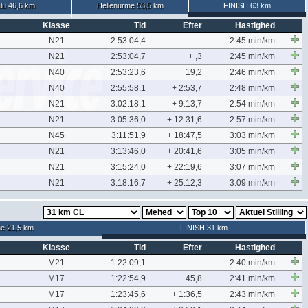
lu 46,6 km
Hellenurme 53,5 km
FINISH 63 km
Klasse
Tid
Efter
Hastighed
N21
2:53:04,4
2:45 min/km
N21
2:53:04,7
+ ,3
2:45 min/km
N40
2:53:23,6
+ 19,2
2:46 min/km
N40
2:55:58,1
+ 2:53,7
2:48 min/km
N21
3:02:18,1
+ 9:13,7
2:54 min/km
N21
3:05:36,0
+ 12:31,6
2:57 min/km
N45
3:11:51,9
+ 18:47,5
3:03 min/km
N21
3:13:46,0
+ 20:41,6
3:05 min/km
N21
3:15:24,0
+ 22:19,6
3:07 min/km
N21
3:18:16,7
+ 25:12,3
3:09 min/km
e 21,5 km
FINISH 31 km
Klasse
Tid
Efter
Hastighed
M21
1:22:09,1
2:40 min/km
M17
1:22:54,9
+ 45,8
2:41 min/km
M17
1:23:45,6
+ 1:36,5
2:43 min/km