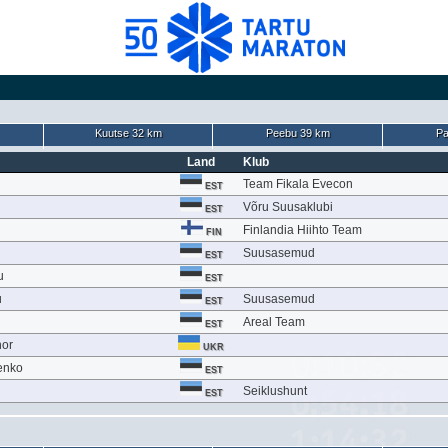
Kuutse 32 km
Peebu 39 km
Pa
Land
Klub
Team Fikala Evecon
EST
Võru Suusaklubi
EST
Finlandia Hiihto Team
FIN
Suusasemud
EST
u
EST
u
Suusasemud
EST
Areal Team
EST
hor
UKR
enko
EST
Seiklushunt
EST