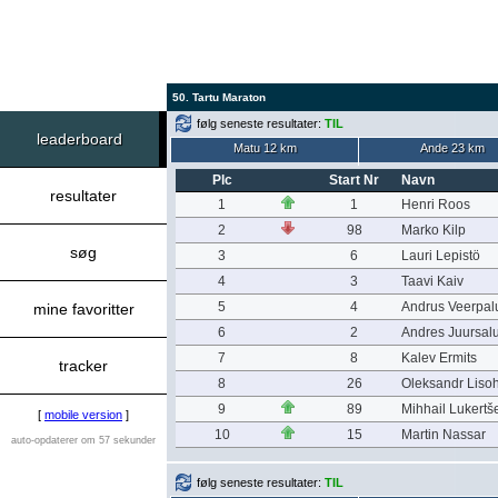
50. Tartu Maraton
følg seneste resultater:
TIL
leaderboard
Matu 12 km
Ande 23 km
Plc
Start Nr
Navn
resultater
1
1
Henri Roos
2
98
Marko Kilp
søg
3
6
Lauri Lepistö
4
3
Taavi Kaiv
5
4
Andrus Veerpal
mine favoritter
6
2
Andres Juursal
7
8
Kalev Ermits
tracker
8
26
Oleksandr Liso
9
89
Mihhail Lukertš
[
mobile version
]
10
15
Martin Nassar
auto-opdaterer om 57 sekunder
følg seneste resultater:
TIL