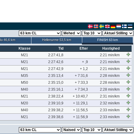
lu 46,6 km
Hellenurme 53,5 km
FINISH 63 km
Klasse
Tid
Efter
Hastighed
M21
2:27:41,8
2:21 min/km
M21
2:27:42,6
+ ,9
2:21 min/km
M21
2:27:42,9
+ 1,2
2:21 min/km
M35
2:35:13,4
+ 7:31,6
2:28 min/km
M50
2:35:15,0
+ 7:33,3
2:28 min/km
M40
2:35:16,1
+ 7:34,3
2:28 min/km
M21
2:38:22,4
+ 10:40,7
2:31 min/km
M20
2:39:10,9
+ 11:29,1
2:32 min/km
M40
2:39:38,2
+ 11:56,5
2:33 min/km
M21
2:39:38,6
+ 11:56,9
2:33 min/km