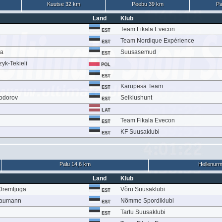
Kuutse 32 km
Peebu 39 km
Pa
Land
Klub
Team Fikala Evecon
EST
Team Nordique Expérience
EST
ma
Suusasemud
EST
yk-Tekieli
POL
EST
Karupesa Team
EST
odorov
Seiklushunt
EST
LAT
Team Fikala Evecon
EST
KF Suusaklubi
EST
Palu 14,6 km
Hellenurm
Land
Klub
 Dremljuga
Võru Suusaklubi
EST
Baumann
Nõmme Spordiklubi
EST
Tartu Suusaklubi
EST