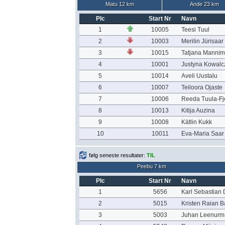
Matu 12 km
Ande 23 km
Plc
Start Nr
Navn
1
10005
Teesi Tuul
2
10003
Merilin Jürisaar
3
10015
Tatjana Manni
4
10001
Justyna Kowalcz
5
10014
Aveli Uustalu
6
10007
Teiloora Ojaste
7
10006
Reeda Tuula-Fj
8
10013
Kitija Auzina
9
10008
Kätlin Kukk
10
10011
Eva-Maria Saar
følg seneste resultater:
TIL
Peebu 7 km
Plc
Start Nr
Navn
1
5656
Karl Sebastian
2
5015
Kristen Raian 
3
5003
Juhan Leenurm