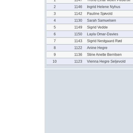
1
1147
Trond Einar Moen Pedersli
2
1146
Ingrid Helene Nyhus
3
1142
Pauline Sjøvold
4
1130
Sarah Samuelsen
5
1149
Sigrid Vedde
6
1150
Layla Omar-Davies
7
1143
Sigrid Nestgaard Rød
8
1122
Anine Hegre
9
1136
Stine Anette Berntsen
10
1123
Vienna Hegre Seljevold