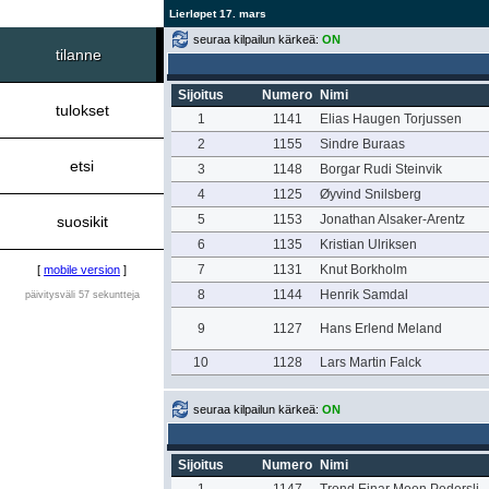
Lierløpet 17. mars
seuraa kilpailun kärkeä:
ON
tilanne
Sijoitus
Numero
Nimi
tulokset
1
1141
Elias Haugen Torjussen
2
1155
Sindre Buraas
etsi
3
1148
Borgar Rudi Steinvik
4
1125
Øyvind Snilsberg
5
1153
Jonathan Alsaker-Arentz
suosikit
6
1135
Kristian Ulriksen
7
1131
Knut Borkholm
[
mobile version
]
8
1144
Henrik Samdal
päivitysväli 57 sekuntteja
9
1127
Hans Erlend Meland
10
1128
Lars Martin Falck
seuraa kilpailun kärkeä:
ON
Sijoitus
Numero
Nimi