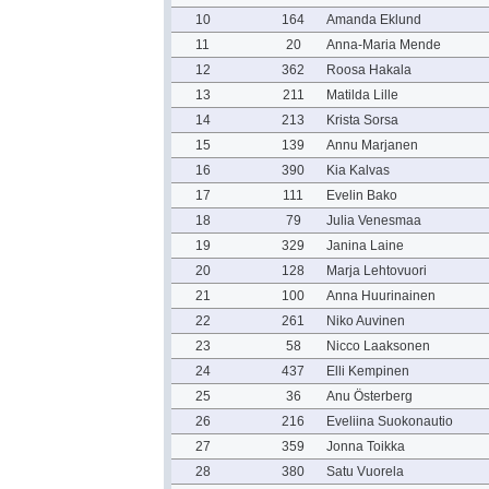
10
164
Amanda Eklund
11
20
Anna-Maria Mende
12
362
Roosa Hakala
13
211
Matilda Lille
14
213
Krista Sorsa
15
139
Annu Marjanen
16
390
Kia Kalvas
17
111
Evelin Bako
18
79
Julia Venesmaa
19
329
Janina Laine
20
128
Marja Lehtovuori
21
100
Anna Huurinainen
22
261
Niko Auvinen
23
58
Nicco Laaksonen
24
437
Elli Kempinen
25
36
Anu Österberg
26
216
Eveliina Suokonautio
27
359
Jonna Toikka
28
380
Satu Vuorela