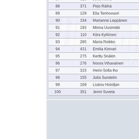
88
371
Pirjo Räihä
89
129
Ella Tenhovuori
90
334
Marianne Leppänen
91
193
Minna Uusimäki
92
110
Kiira Kyllönen
93
285
Maria Reikko
94
431
Emilia Kinnari
95
275
Kerttu Snäkin
96
276
Noora Vihavainen
97
315
Heini-Sofia Iho
98
155
Julia Sundelin
99
169
Liubov Holofjan
100
351
Jenni Suvela