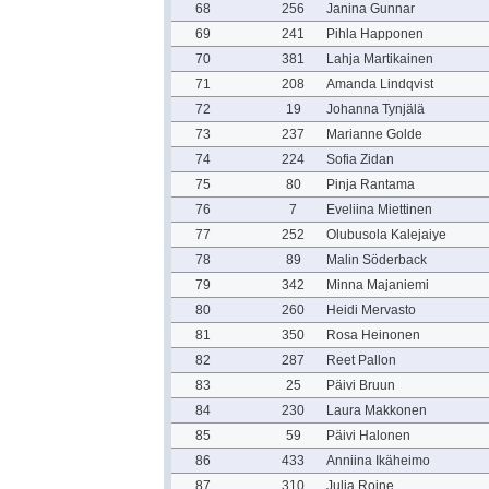
68
256
Janina Gunnar
69
241
Pihla Happonen
70
381
Lahja Martikainen
71
208
Amanda Lindqvist
72
19
Johanna Tynjälä
73
237
Marianne Golde
74
224
Sofia Zidan
75
80
Pinja Rantama
76
7
Eveliina Miettinen
77
252
Olubusola Kalejaiye
78
89
Malin Söderback
79
342
Minna Majaniemi
80
260
Heidi Mervasto
81
350
Rosa Heinonen
82
287
Reet Pallon
83
25
Päivi Bruun
84
230
Laura Makkonen
85
59
Päivi Halonen
86
433
Anniina Ikäheimo
87
310
Julia Roine