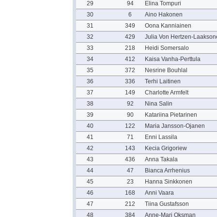
29
94
Elina Tompuri
30
6
Aino Hakonen
31
349
Oona Kanniainen
32
429
Julia Von Hertzen-Laakson
33
218
Heidi Somersalo
34
412
Kaisa Vanha-Perttula
35
372
Nesrine Bouhlal
36
336
Terhi Laitinen
37
149
Charlotte Armfelt
38
92
Nina Salin
39
90
Katariina Pietarinen
40
122
Maria Jansson-Ojanen
41
71
Enni Lassila
42
143
Kecia Grigoriew
43
436
Anna Takala
44
47
Bianca Arrhenius
45
23
Hanna Sinkkonen
46
168
Anni Vaara
47
212
Tiina Gustafsson
48
384
Anne-Mari Oksman