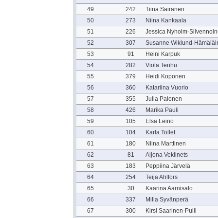
49
242
Tiina Sairanen
50
273
Niina Kankaala
51
226
Jessica Nyholm-Silvennoi
52
307
Susanne Wiklund-Hämäläi
53
91
Heini Karpuk
54
282
Viola Tenhu
55
379
Heidi Koponen
56
360
Katariina Vuorio
57
355
Julia Palonen
58
426
Marika Pauli
59
105
Elsa Leino
60
104
Karla Tollet
61
180
Niina Marttinen
62
81
Aljona Veklinets
63
183
Peppiina Järvelä
64
254
Teija Ahlfors
65
30
Kaarina Aarnisalo
66
337
Milla Syvänperä
67
300
Kirsi Saarinen-Pulli