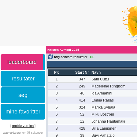
Naisten Kymppi 2025
følg seneste resultater:
TIL
leaderboard
Plc
Start Nr
Navn
resultater
1
347
Satu Uuttu
2
249
Madeleine Ringbom
3
40
Ida Armanini
søg
4
414
Emma Raijas
5
324
Marika Syrjälä
mine favoritter
6
52
Miku Boström
7
12
Johanna Hautamäki
[
mobile version
]
8
428
Silja Lampinen
auto-opdaterer om 57 sekunder
9
39
Suvi Vähätalo