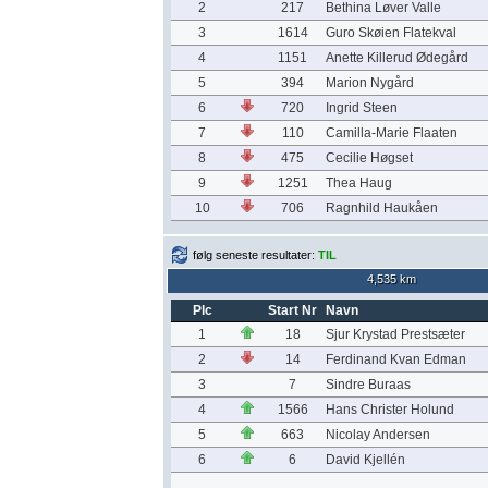
2
217
Bethina Løver Valle
3
1614
Guro Skøien Flatekval
4
1151
Anette Killerud Ødegård
5
394
Marion Nygård
6
720
Ingrid Steen
7
110
Camilla-Marie Flaaten
8
475
Cecilie Høgset
9
1251
Thea Haug
10
706
Ragnhild Haukåen
følg seneste resultater:
TIL
4,535 km
Plc
Start Nr
Navn
1
18
Sjur Krystad Prestsæter
2
14
Ferdinand Kvan Edman
3
7
Sindre Buraas
4
1566
Hans Christer Holund
5
663
Nicolay Andersen
6
6
David Kjellén