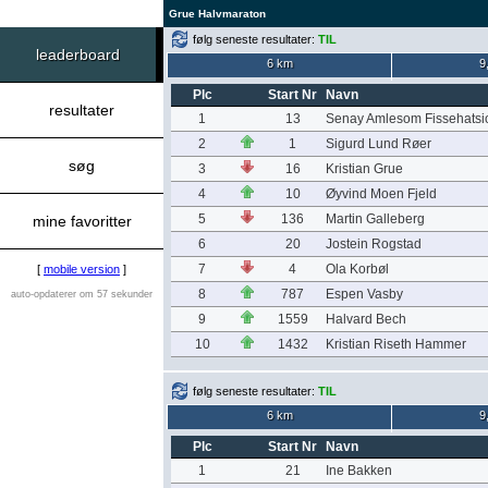
Grue Halvmaraton
følg seneste resultater:
TIL
leaderboard
6 km
9
Plc
Start Nr
Navn
resultater
1
13
Senay Amlesom Fissehatsi
2
1
Sigurd Lund Røer
søg
3
16
Kristian Grue
4
10
Øyvind Moen Fjeld
5
136
Martin Galleberg
mine favoritter
6
20
Jostein Rogstad
7
4
Ola Korbøl
[
mobile version
]
8
787
Espen Vasby
auto-opdaterer om 57 sekunder
9
1559
Halvard Bech
10
1432
Kristian Riseth Hammer
følg seneste resultater:
TIL
6 km
9
Plc
Start Nr
Navn
1
21
Ine Bakken