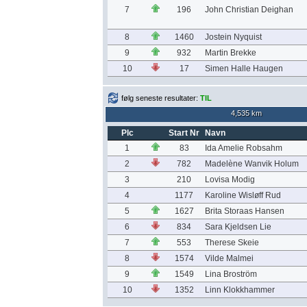
7
196
John Christian Deighan
8
1460
Jostein Nyquist
9
932
Martin Brekke
10
17
Simen Halle Haugen
følg seneste resultater:
TIL
4,535 km
Plc
Start Nr
Navn
1
83
Ida Amelie Robsahm
2
782
Madelène Wanvik Holum
3
210
Lovisa Modig
4
1177
Karoline Wisløff Rud
5
1627
Brita Storaas Hansen
6
834
Sara Kjeldsen Lie
7
553
Therese Skeie
8
1574
Vilde Malmei
9
1549
Lina Broström
10
1352
Linn Klokkhammer