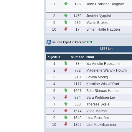
7
196
John Christian Deighan
8
1460
Jostein Nyquist
9
932
Martin Brekke
10
17
Simen Halle Haugen
seuraa kilpailun kärkeä:
ON
4,535 km
Sijoitus
Numero
Nimi
1
83
Ida Amelie Robsahm
2
782
Madelène Wanvik Holum
3
210
Lovisa Modig
4
1177
Karoline Wisløff Rud
5
1627
Brita Storaas Hansen
6
834
Sara Kjeldsen Lie
7
553
Therese Skeie
8
1574
Vilde Malmei
9
1549
Lina Broström
10
1352
Linn Klokkhammer