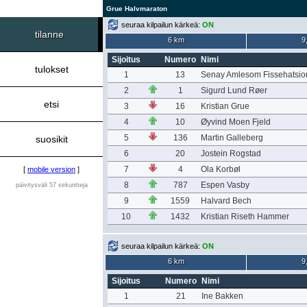
Grue Halvmaraton
seuraa kilpailun kärkeä:
ON
tilanne
6 km
9
Sijoitus
Numero
Nimi
tulokset
1
13
Senay Amlesom Fissehatsio
2
1
Sigurd Lund Røer
etsi
3
16
Kristian Grue
4
10
Øyvind Moen Fjeld
5
136
Martin Galleberg
suosikit
6
20
Jostein Rogstad
7
4
Ola Korbøl
[
mobile version
]
8
787
Espen Vasby
päivitysväli 57 sekuntteja
9
1559
Halvard Bech
10
1432
Kristian Riseth Hammer
seuraa kilpailun kärkeä:
ON
6 km
9
Sijoitus
Numero
Nimi
1
21
Ine Bakken