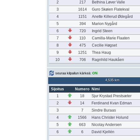
2
217
Bethina Løver Valle
3
1614
Guro Skøien Flatekval
4
1151
Anette Killerud Ødegård
5
394
Marion Nygård
6
720
Ingrid Steen
7
110
Camilla-Marie Flaaten
8
475
Cecilie Høgset
9
1251
Thea Haug
10
706
Ragnhild Haukåen
seuraa kilpailun kärkeä:
ON
4,535 km
Sijoitus
Numero
Nimi
1
18
Sjur Krystad Prestsæter
2
14
Ferdinand Kvan Edman
3
7
Sindre Buraas
4
1566
Hans Christer Holund
5
663
Nicolay Andersen
6
6
David Kjellén