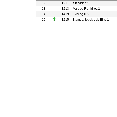
12
1211
SK Vidar 2
13
1213
Varegg Fleriidrett 1
14
1419
Tyrving IL 2
15
1215
Namdal løpeklubb Elite 1