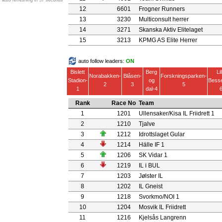
auto refreshing in 57 seconds
12
6601
Frogner Runners
13
3230
Multiconsult herrer
14
3271
Skanska Aktiv Elitelaget
15
3213
KPMG AS Elite Herrer
auto follow leaders:
ON
Bislett
Berg
Lil
Norabakken-
Blåsen-
Forskningsparken-
Stadion-
og
Bess
2
3
5
1
dal-4
Rank
Race No
Team
1
1201
Ullensaker/Kisa IL Friidrett 1
2
1210
Tjalve
3
1212
Idrottslaget Gular
4
1214
Hälle IF 1
5
1206
SK Vidar 1
6
1219
IL i BUL
7
1203
Jølster IL
8
1202
IL Gneist
9
1218
Svorkmo/NOI 1
10
1204
Mosvik IL Friidrett
11
1216
Kjelsås Langrenn