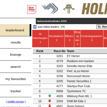
Holmenkollstafetten 2025
auto follow leaders:
ON
leaderboard
Berg
St.
Norabakken-
Blåsen-
og
Forskningsparken-
Hanshaugen-
Be
2
3
dal-
5
results
1
4
Rank
Race No
Team
bransje
1
3201
EY Herrer
2
4279
Raskere enn banken
3
3203
Deloitte Herrer Elite
search
4
3202
PwC xLos Herrer
5
3258
Norconsult Herrer
my favourites
6
3205
Pareto Securities 1
7
4277
Stampa Run Club
tracker
8
6908
Tjommiene TC
9
4009
Wikborg Rein BIL 1
10
3204
DNB Bil Elite 1
[
mobile version
]
11
4001
Team Svimus