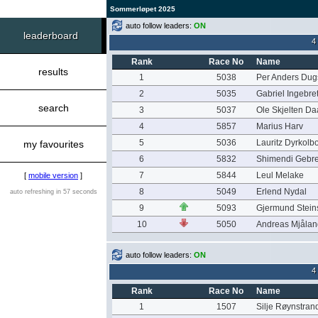
Sommerløpet 2025
auto follow leaders:
ON
leaderboard
4
Rank
Race No
Name
results
1
5038
Per Anders Dug
2
5035
Gabriel Ingebre
search
3
5037
Ole Skjelten Da
4
5857
Marius Harv
5
5036
Lauritz Dyrkolb
my favourites
6
5832
Shimendi Gebre
7
5844
Leul Melake
[
mobile version
]
8
5049
Erlend Nydal
auto refreshing in 57 seconds
9
5093
Gjermund Stein
10
5050
Andreas Mjålan
auto follow leaders:
ON
4
Rank
Race No
Name
1
1507
Silje Røynstran