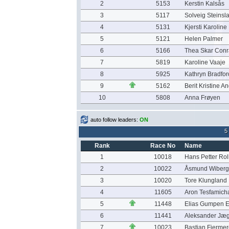
2
5153
Kerstin Kalsås
3
5117
Solveig Steinsl
4
5131
Kjersti Karolin
5
5121
Helen Palmer
6
5166
Thea Skar Conr
7
5819
Karoline Vaaje
8
5925
Kathryn Bradfor
9
5162
Berit Kristine 
10
5808
Anna Frøyen
auto follow leaders:
ON
5
Rank
Race No
Name
1
10018
Hans Petter Ro
2
10022
Åsmund Wiberg
3
10020
Tore Klungland
4
11605
Aron Tesfamich
5
11448
Elias Gumpen 
6
11441
Aleksander Jæ
7
10023
Bastian Fjerme