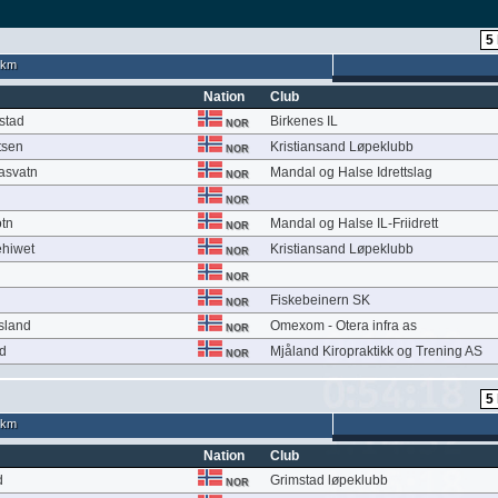
 km
Nation
Club
stad
Birkenes IL
NOR
tsen
Kristiansand Løpeklubb
NOR
asvatn
Mandal og Halse Idrettslag
NOR
NOR
otn
Mandal og Halse IL-Friidrett
NOR
hiwet
Kristiansand Løpeklubb
NOR
NOR
Fiskebeinern SK
NOR
sland
Omexom - Otera infra as
NOR
d
Mjåland Kiropraktikk og Trening AS
NOR
 km
Nation
Club
d
Grimstad løpeklubb
NOR