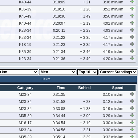
K40-44
0:18:09
+ 21
3:38 min/km
K35-39
0:19:16
+ 1:28
3:52 min/km
K45-49
0:19:36
+ 1:49
3:56 min/km
K40-44
0:20:07
+ 2:19
4:02 min/km
K23-34
0:20:11
+ 2:23
4:03 min/km
K23-34
0:21:22
+ 3:35
4:17 min/km
K18-19
0:21:23
+ 3:35
4:17 min/km
K35-39
0:21:34
+ 3:46
4:19 min/km
K23-34
0:21:36
+ 3:49
4:20 min/km
10 km
Category
Time
Behind
Speed
M23-34
0:31:35
3:10 min/km
M23-34
0:31:58
+ 23
3:12 min/km
M23-34
0:33:08
+ 1:33
3:19 min/km
M35-39
0:34:44
+ 3:09
3:29 min/km
M16-17
0:34:54
+ 3:19
3:30 min/km
M23-34
0:34:56
+ 3:21
3:30 min/km
M35-39
0:35:14
+ 3:39
3:32 min/km