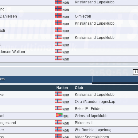
Kristiansand Løpeklubb
NOR
and
NOR
e Danielsen
Gimletroll
NOR
Kristiansand Løpeklubb
NOR
adi
NOR
Kristiansand Løpeklubb
NOR
d
NOR
Andersen Wullum
NOR
NOR
 km
Nation
Club
lke
Kristiansand Løpeklubb
NOR
Otra il/Lunden regnskap
NOR
Bøler IF - Friidrett
NOR
ael
Grimstad løpeklubb
ERI
Engesland
Birkenes IL
NOR
ger
Øst-Bamble Løpelaug
NOR
ros
Vidar Sportsklubben
NOR