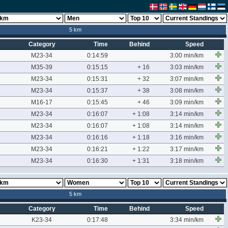
5 km
Category
Time
Behind
Speed
M23-34
0:14:59
3:00 min/km
M35-39
0:15:15
+ 16
3:03 min/km
M23-34
0:15:31
+ 32
3:07 min/km
M23-34
0:15:37
+ 38
3:08 min/km
M16-17
0:15:45
+ 46
3:09 min/km
M23-34
0:16:07
+ 1:08
3:14 min/km
M23-34
0:16:07
+ 1:08
3:14 min/km
M23-34
0:16:16
+ 1:18
3:16 min/km
M23-34
0:16:21
+ 1:22
3:17 min/km
M23-34
0:16:30
+ 1:31
3:18 min/km
5 km
Category
Time
Behind
Speed
K23-34
0:17:48
3:34 min/km